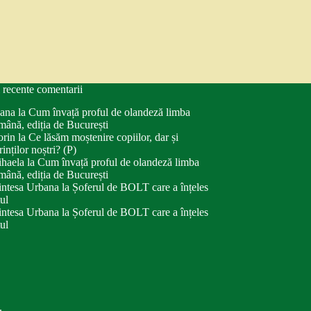
 recente comentarii
ana
la
Cum învață proful de olandeză limba
mână, ediția de București
orin
la
Ce lăsăm moștenire copiilor, dar și
rinților noștri? (P)
haela
la
Cum învață proful de olandeză limba
mână, ediția de București
intesa Urbana
la
Șoferul de BOLT care a înțeles
tul
intesa Urbana
la
Șoferul de BOLT care a înțeles
tul
.