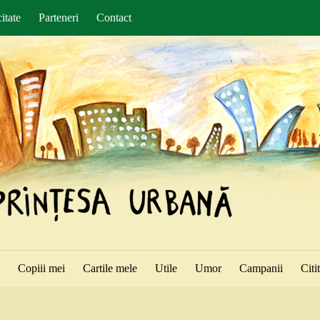
itate
Parteneri
Contact
ă
Copiii mei
Cartile mele
Utile
Umor
Campanii
Citi