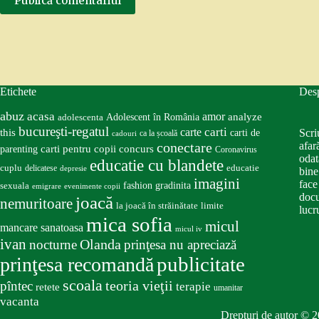
Publică comentariul
Etichete
Des
abuz
acasa
amor
Adolescent în România
analyze
adolescenta
bucureşti-regatul
carte
carti
this
Scri
carti de
ca la școală
cadouri
conectare
afar
carti pentru copii
concurs
parenting
Coronavirus
odat
educatie cu blandete
educatie
cuplu
delicatese
depresie
bine
imagini
face
fashion
gradinita
sexuala
emigrare
evenimente copii
docu
joacă
nemuritoare
la joacă în străinătate
limite
lucru
mica sofia
micul
mancare sanatoasa
micul iv
ivan
nocturne
Olanda
prinţesa nu apreciază
publicitate
prinţesa recomandă
scoala
teoria vieţii
pîntec
terapie
retete
umanitar
vacanta
Drepturi de autor © 2