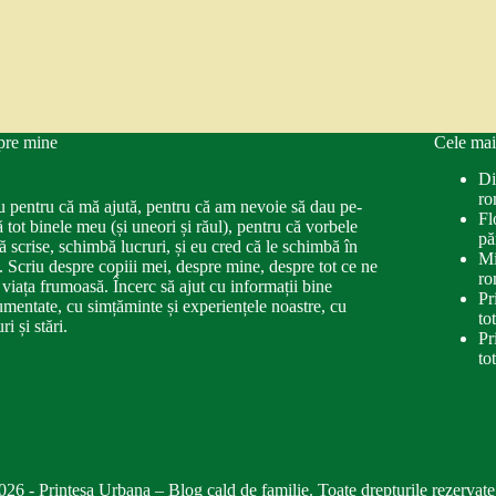
pre mine
Cele mai
Di
ro
u pentru că mă ajută, pentru că am nevoie să dau pe-
Fl
ă tot binele meu (și uneori și răul), pentru că vorbele
pă
ă scrise, schimbă lucruri, și eu cred că le schimbă în
Mi
. Scriu despre copiii mei, despre mine, despre tot ce ne
ro
 viața frumoasă. Încerc să ajut cu informații bine
Pr
mentate, cu simțăminte și experiențele noastre, cu
to
ri și stări.
Pr
to
026 - Printesa Urbana – Blog cald de familie. Toate drepturile rezervate