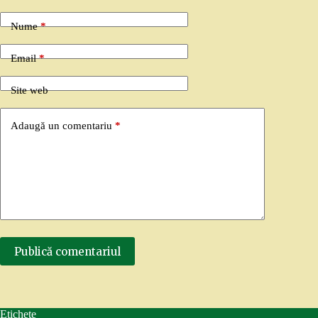
Nume
*
Email
*
Site web
Adaugă un comentariu
*
Publică comentariul
Etichete