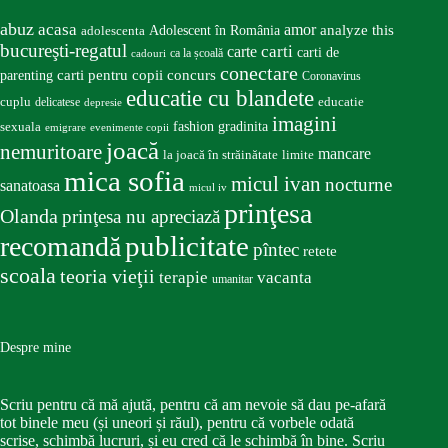
abuz
acasa
amor
Adolescent în România
analyze this
adolescenta
bucureşti-regatul
carte
carti
carti de
ca la școală
cadouri
conectare
carti pentru copii
concurs
parenting
Coronavirus
educatie cu blandete
educatie
cuplu
delicatese
depresie
imagini
fashion
gradinita
sexuala
emigrare
evenimente copii
joacă
nemuritoare
mancare
la joacă în străinătate
limite
mica sofia
micul ivan
nocturne
sanatoasa
micul iv
prinţesa
Olanda
prinţesa nu apreciază
publicitate
recomandă
pîntec
retete
scoala
teoria vieţii
terapie
vacanta
umanitar
Despre mine
Scriu pentru că mă ajută, pentru că am nevoie să dau pe-afară
tot binele meu (și uneori și răul), pentru că vorbele odată
scrise, schimbă lucruri, și eu cred că le schimbă în bine. Scriu