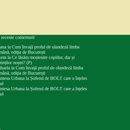
 recente comentarii
ana
la
Cum învață proful de olandeză limba
mână, ediția de București
orin
la
Ce lăsăm moștenire copiilor, dar și
rinților noștri? (P)
haela
la
Cum învață proful de olandeză limba
mână, ediția de București
intesa Urbana
la
Șoferul de BOLT care a înțeles
tul
intesa Urbana
la
Șoferul de BOLT care a înțeles
tul
.