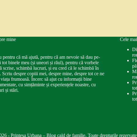
pre mine
Cele mai
Di
ro
u pentru că mă ajută, pentru că am nevoie să dau pe-
Fl
ă tot binele meu (și uneori și răul), pentru că vorbele
pă
ă scrise, schimbă lucruri, și eu cred că le schimbă în
Mi
. Scriu despre copiii mei, despre mine, despre tot ce ne
ro
 viața frumoasă. Încerc să ajut cu informații bine
Pr
mentate, cu simțăminte și experiențele noastre, cu
to
ri și stări.
Pr
to
026 - Printesa Urbana – Blog cald de familie. Toate drepturile rezervate