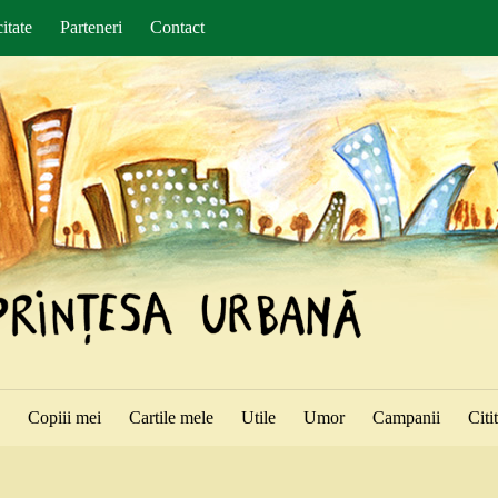
itate
Parteneri
Contact
ă
Copiii mei
Cartile mele
Utile
Umor
Campanii
Citi