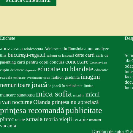
Publică comentariul
Etichete
Des
abuz
acasa
amor
Adolescent în România
analyze
adolescenta
bucureşti-regatul
carte
carti
this
Scri
carti de
ca la școală
cadouri
conectare
afar
carti pentru copii
concurs
parenting
Coronavirus
odat
educatie cu blandete
educatie
cuplu
delicatese
depresie
bine
imagini
face
fashion
gradinita
sexuala
emigrare
evenimente copii
docu
joacă
nemuritoare
la joacă în străinătate
limite
lucru
mica sofia
micul
mancare sanatoasa
micul iv
ivan
nocturne
Olanda
prinţesa nu apreciază
publicitate
prinţesa recomandă
scoala
teoria vieţii
pîntec
terapie
retete
umanitar
vacanta
Drepturi de autor © 2