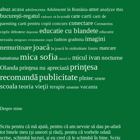
abuz
acasa
amor
Adolescent în România
analyze this
adolescenta
bucureşti-regatul
carte
carti
carti de
ca la școală
cadouri
conectare
carti pentru copii
concurs
parenting
Coronavirus
educatie cu blandete
educatie
cuplu
delicatese
depresie
imagini
fashion
gradinita
sexuala
emigrare
evenimente copii
joacă
nemuritoare
mancare
la joacă în străinătate
limite
mica sofia
micul ivan
nocturne
sanatoasa
micul iv
prinţesa
Olanda
prinţesa nu apreciază
publicitate
recomandă
pîntec
retete
scoala
teoria vieţii
terapie
vacanta
umanitar
Despre mine
Scriu pentru că mă ajută, pentru că am nevoie să dau pe-afară
tot binele meu (și uneori și răul), pentru că vorbele odată
scrise, schimbă lucruri, și eu cred că le schimbă în bine. Scriu