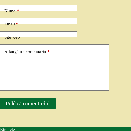
Nume
*
Email
*
Site web
Adaugă un comentariu
*
Publică comentariul
Etichete