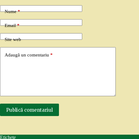
Nume
*
Email
*
Site web
Adaugă un comentariu
*
Publică comentariul
Etichete