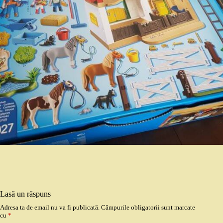
Lasă un răspuns
Adresa ta de email nu va fi publicată.
Câmpurile obligatorii sunt marcate
cu
*