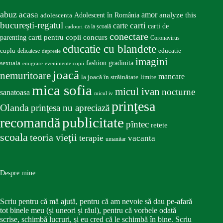
abuz
acasa
amor
Adolescent în România
analyze this
adolescenta
bucureşti-regatul
carte
carti
carti de
ca la școală
cadouri
conectare
carti pentru copii
concurs
parenting
Coronavirus
educatie cu blandete
educatie
cuplu
delicatese
depresie
imagini
fashion
gradinita
sexuala
emigrare
evenimente copii
joacă
nemuritoare
mancare
la joacă în străinătate
limite
mica sofia
micul ivan
nocturne
sanatoasa
micul iv
prinţesa
Olanda
prinţesa nu apreciază
publicitate
recomandă
pîntec
retete
scoala
teoria vieţii
terapie
vacanta
umanitar
Despre mine
Scriu pentru că mă ajută, pentru că am nevoie să dau pe-afară
tot binele meu (și uneori și răul), pentru că vorbele odată
scrise, schimbă lucruri, și eu cred că le schimbă în bine. Scriu