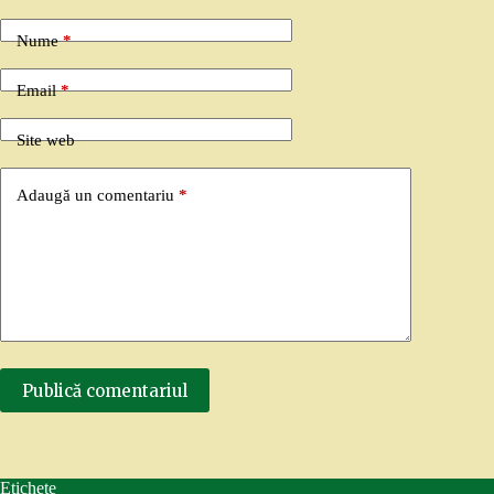
Nume
*
Email
*
Site web
Adaugă un comentariu
*
Publică comentariul
Etichete