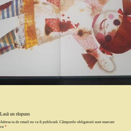
Lasă un răspuns
Adresa ta de email nu va fi publicată.
Câmpurile obligatorii sunt marcate
cu
*