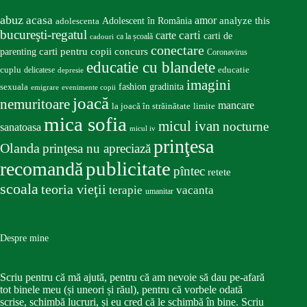
abuz
acasa
amor
Adolescent în România
analyze this
adolescenta
bucureşti-regatul
carte
carti
carti de
ca la școală
cadouri
conectare
carti pentru copii
concurs
parenting
Coronavirus
educatie cu blandete
educatie
cuplu
delicatese
depresie
imagini
fashion
gradinita
sexuala
emigrare
evenimente copii
joacă
nemuritoare
mancare
la joacă în străinătate
limite
mica sofia
micul ivan
nocturne
sanatoasa
micul iv
prinţesa
Olanda
prinţesa nu apreciază
publicitate
recomandă
pîntec
retete
scoala
teoria vieţii
terapie
vacanta
umanitar
Despre mine
Scriu pentru că mă ajută, pentru că am nevoie să dau pe-afară
tot binele meu (și uneori și răul), pentru că vorbele odată
scrise, schimbă lucruri, și eu cred că le schimbă în bine. Scriu