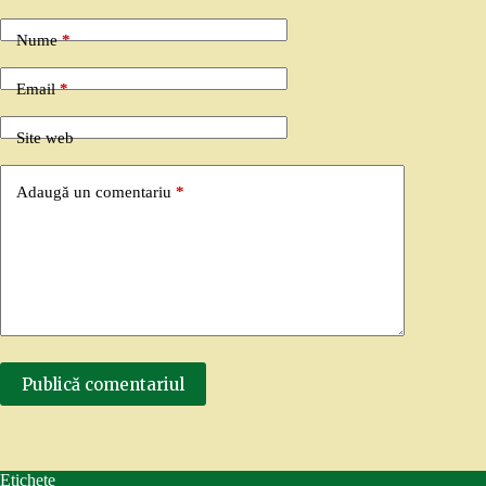
Nume
*
Email
*
Site web
Adaugă un comentariu
*
Publică comentariul
Etichete