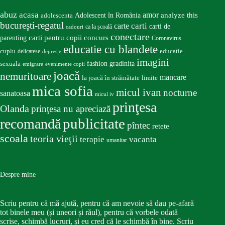
abuz
acasa
amor
Adolescent în România
analyze this
adolescenta
bucureşti-regatul
carte
carti
carti de
ca la școală
cadouri
conectare
carti pentru copii
concurs
parenting
Coronavirus
educatie cu blandete
educatie
cuplu
delicatese
depresie
imagini
fashion
gradinita
sexuala
emigrare
evenimente copii
joacă
nemuritoare
mancare
la joacă în străinătate
limite
mica sofia
micul ivan
nocturne
sanatoasa
micul iv
prinţesa
Olanda
prinţesa nu apreciază
publicitate
recomandă
pîntec
retete
scoala
teoria vieţii
terapie
vacanta
umanitar
Despre mine
Scriu pentru că mă ajută, pentru că am nevoie să dau pe-afară
tot binele meu (și uneori și răul), pentru că vorbele odată
scrise, schimbă lucruri, și eu cred că le schimbă în bine. Scriu