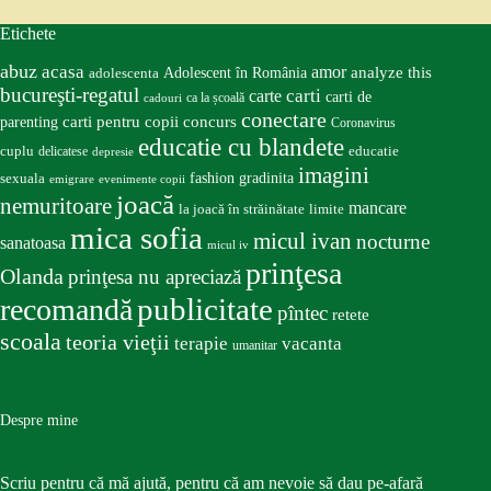
Etichete
abuz
acasa
amor
Adolescent în România
analyze this
adolescenta
bucureşti-regatul
carte
carti
carti de
ca la școală
cadouri
conectare
carti pentru copii
concurs
parenting
Coronavirus
educatie cu blandete
educatie
cuplu
delicatese
depresie
imagini
fashion
gradinita
sexuala
emigrare
evenimente copii
joacă
nemuritoare
mancare
la joacă în străinătate
limite
mica sofia
micul ivan
nocturne
sanatoasa
micul iv
prinţesa
Olanda
prinţesa nu apreciază
publicitate
recomandă
pîntec
retete
scoala
teoria vieţii
terapie
vacanta
umanitar
Despre mine
Scriu pentru că mă ajută, pentru că am nevoie să dau pe-afară