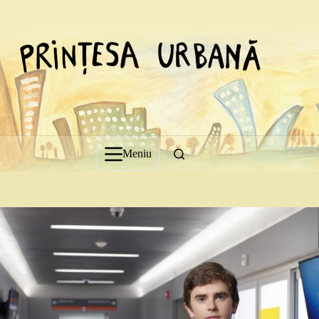
Sari
la
conținut
Meniu