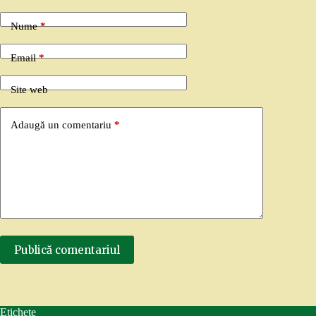
Nume
*
Email
*
Site web
Adaugă un comentariu
*
Publică comentariul
Etichete