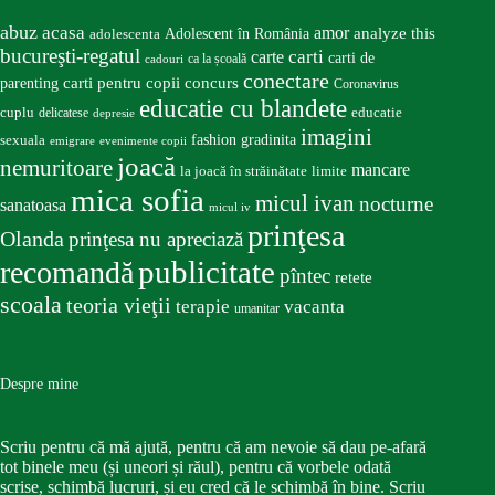
abuz
acasa
amor
Adolescent în România
analyze this
adolescenta
bucureşti-regatul
carte
carti
carti de
ca la școală
cadouri
conectare
carti pentru copii
concurs
parenting
Coronavirus
educatie cu blandete
educatie
cuplu
delicatese
depresie
imagini
fashion
gradinita
sexuala
emigrare
evenimente copii
joacă
nemuritoare
mancare
la joacă în străinătate
limite
mica sofia
micul ivan
nocturne
sanatoasa
micul iv
prinţesa
Olanda
prinţesa nu apreciază
publicitate
recomandă
pîntec
retete
scoala
teoria vieţii
terapie
vacanta
umanitar
Despre mine
Scriu pentru că mă ajută, pentru că am nevoie să dau pe-afară
tot binele meu (și uneori și răul), pentru că vorbele odată
scrise, schimbă lucruri, și eu cred că le schimbă în bine. Scriu