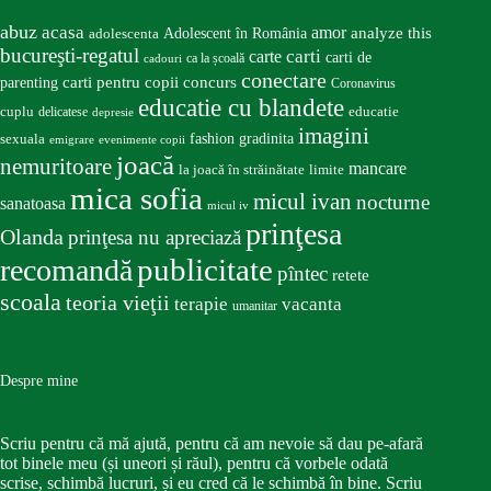
abuz
acasa
amor
Adolescent în România
analyze this
adolescenta
bucureşti-regatul
carte
carti
carti de
ca la școală
cadouri
conectare
carti pentru copii
concurs
parenting
Coronavirus
educatie cu blandete
educatie
cuplu
delicatese
depresie
imagini
fashion
gradinita
sexuala
emigrare
evenimente copii
joacă
nemuritoare
mancare
la joacă în străinătate
limite
mica sofia
micul ivan
nocturne
sanatoasa
micul iv
prinţesa
Olanda
prinţesa nu apreciază
publicitate
recomandă
pîntec
retete
scoala
teoria vieţii
terapie
vacanta
umanitar
Despre mine
Scriu pentru că mă ajută, pentru că am nevoie să dau pe-afară
tot binele meu (și uneori și răul), pentru că vorbele odată
scrise, schimbă lucruri, și eu cred că le schimbă în bine. Scriu