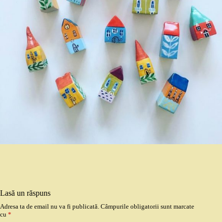
Lasă un răspuns
Adresa ta de email nu va fi publicată.
Câmpurile obligatorii sunt marcate
cu
*