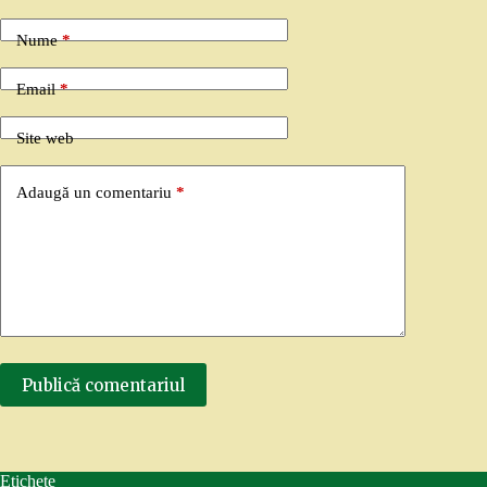
Nume
*
Email
*
Site web
Adaugă un comentariu
*
Publică comentariul
Etichete