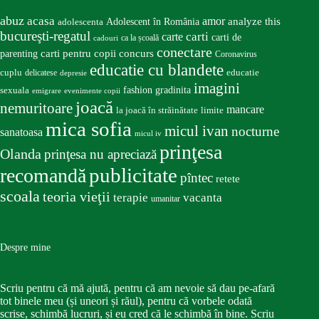
abuz
acasa
amor
Adolescent în România
analyze this
adolescenta
bucureşti-regatul
carte
carti
carti de
ca la școală
cadouri
conectare
carti pentru copii
concurs
parenting
Coronavirus
educatie cu blandete
educatie
cuplu
delicatese
depresie
imagini
fashion
gradinita
sexuala
emigrare
evenimente copii
joacă
nemuritoare
mancare
la joacă în străinătate
limite
mica sofia
micul ivan
nocturne
sanatoasa
micul iv
prinţesa
Olanda
prinţesa nu apreciază
publicitate
recomandă
pîntec
retete
scoala
teoria vieţii
terapie
vacanta
umanitar
Despre mine
Scriu pentru că mă ajută, pentru că am nevoie să dau pe-afară
tot binele meu (și uneori și răul), pentru că vorbele odată
scrise, schimbă lucruri, și eu cred că le schimbă în bine. Scriu