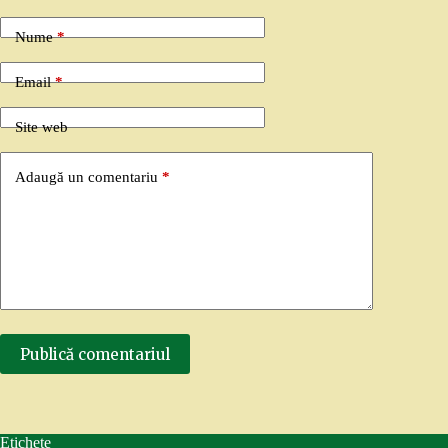
Nume
*
Email
*
Site web
Adaugă un comentariu
*
Publică comentariul
Etichete