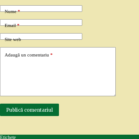
Nume
*
Email
*
Site web
Adaugă un comentariu
*
Publică comentariul
Etichete