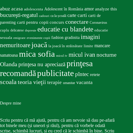
abuz
acasa
amor
Adolescent în România
analyze this
adolescenta
bucureşti-regatul
carte
carti
carti de
ca la școală
cadouri
conectare
carti pentru copii
concurs
parenting
Coronavirus
educatie cu blandete
educatie
cuplu
delicatese
depresie
imagini
fashion
gradinita
sexuala
emigrare
evenimente copii
joacă
nemuritoare
mancare
la joacă în străinătate
limite
mica sofia
micul ivan
nocturne
sanatoasa
micul iv
prinţesa
Olanda
prinţesa nu apreciază
publicitate
recomandă
pîntec
retete
scoala
teoria vieţii
terapie
vacanta
umanitar
Despre mine
Scriu pentru că mă ajută, pentru că am nevoie să dau pe-afară
tot binele meu (și uneori și răul), pentru că vorbele odată
scrise, schimbă lucruri, și eu cred că le schimbă în bine. Scriu