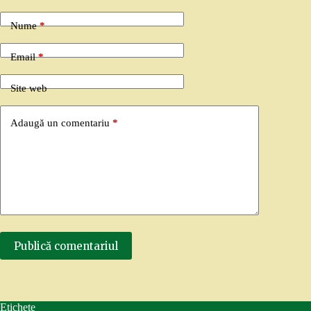
Nume
*
Email
*
Site web
Adaugă un comentariu
*
Publică comentariul
Etichete