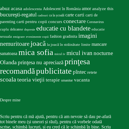
abuz
acasa
amor
Adolescent în România
analyze this
adolescenta
bucureşti-regatul
carte
carti
carti de
ca la școală
cadouri
conectare
carti pentru copii
concurs
parenting
Coronavirus
educatie cu blandete
educatie
cuplu
delicatese
depresie
imagini
fashion
gradinita
sexuala
emigrare
evenimente copii
joacă
nemuritoare
mancare
la joacă în străinătate
limite
mica sofia
micul ivan
nocturne
sanatoasa
micul iv
prinţesa
Olanda
prinţesa nu apreciază
publicitate
recomandă
pîntec
retete
scoala
teoria vieţii
terapie
vacanta
umanitar
Despre mine
Scriu pentru că mă ajută, pentru că am nevoie să dau pe-afară
tot binele meu (și uneori și răul), pentru că vorbele odată
scrise, schimbă lucruri, și eu cred că le schimbă în bine. Scriu