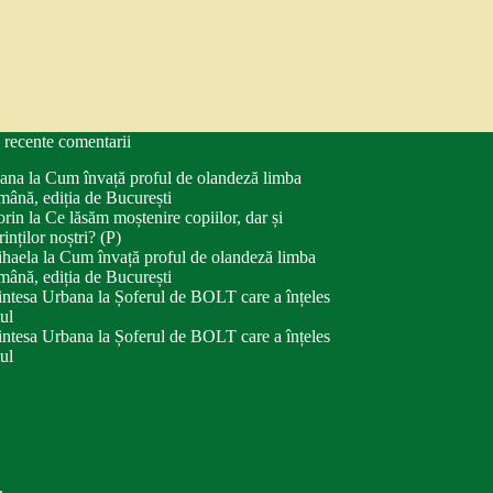
 recente comentarii
ana
la
Cum învață proful de olandeză limba
mână, ediția de București
orin
la
Ce lăsăm moștenire copiilor, dar și
rinților noștri? (P)
haela
la
Cum învață proful de olandeză limba
mână, ediția de București
intesa Urbana
la
Șoferul de BOLT care a înțeles
tul
intesa Urbana
la
Șoferul de BOLT care a înțeles
tul
.