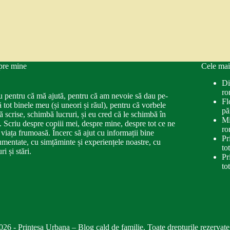
pre mine
Cele mai
Di
ro
u pentru că mă ajută, pentru că am nevoie să dau pe-
Fl
ă tot binele meu (și uneori și răul), pentru că vorbele
pă
ă scrise, schimbă lucruri, și eu cred că le schimbă în
Mi
. Scriu despre copiii mei, despre mine, despre tot ce ne
ro
 viața frumoasă. Încerc să ajut cu informații bine
Pr
mentate, cu simțăminte și experiențele noastre, cu
to
ri și stări.
Pr
to
026 - Printesa Urbana – Blog cald de familie. Toate drepturile rezervate