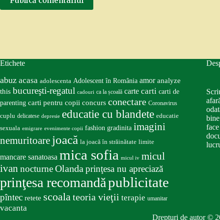
Publică comentariul
Etichete
Des
abuz
acasa
amor
Adolescent în România
analyze
adolescenta
bucureşti-regatul
carte
carti
this
Scri
carti de
ca la școală
cadouri
conectare
afar
carti pentru copii
concurs
parenting
Coronavirus
odat
educatie cu blandete
educatie
cuplu
delicatese
depresie
bine
imagini
face
fashion
gradinita
sexuala
emigrare
evenimente copii
docu
joacă
nemuritoare
la joacă în străinătate
limite
lucru
mica sofia
micul
mancare sanatoasa
micul iv
ivan
nocturne
Olanda
prinţesa nu apreciază
publicitate
prinţesa recomandă
scoala
teoria vieţii
pîntec
terapie
retete
umanitar
vacanta
Drepturi de autor © 2