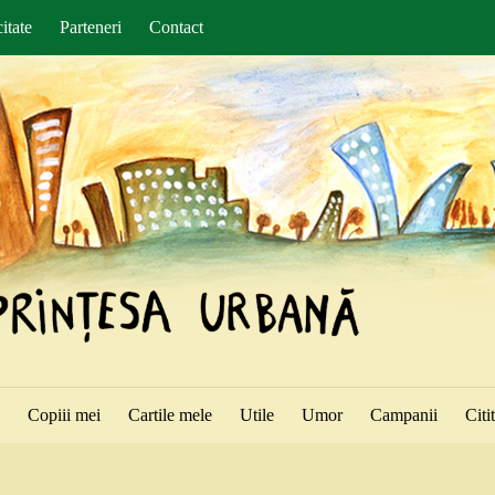
itate
Parteneri
Contact
ă
Copiii mei
Cartile mele
Utile
Umor
Campanii
Citi