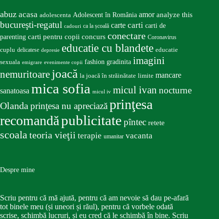
abuz
acasa
amor
Adolescent în România
analyze this
adolescenta
bucureşti-regatul
carte
carti
carti de
ca la școală
cadouri
conectare
carti pentru copii
concurs
parenting
Coronavirus
educatie cu blandete
educatie
cuplu
delicatese
depresie
imagini
fashion
gradinita
sexuala
emigrare
evenimente copii
joacă
nemuritoare
mancare
la joacă în străinătate
limite
mica sofia
micul ivan
nocturne
sanatoasa
micul iv
prinţesa
Olanda
prinţesa nu apreciază
publicitate
recomandă
pîntec
retete
scoala
teoria vieţii
terapie
vacanta
umanitar
Despre mine
Scriu pentru că mă ajută, pentru că am nevoie să dau pe-afară
tot binele meu (și uneori și răul), pentru că vorbele odată
scrise, schimbă lucruri, și eu cred că le schimbă în bine. Scriu