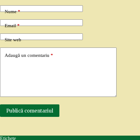
Nume
*
Email
*
Site web
Adaugă un comentariu
*
Publică comentariul
Etichete