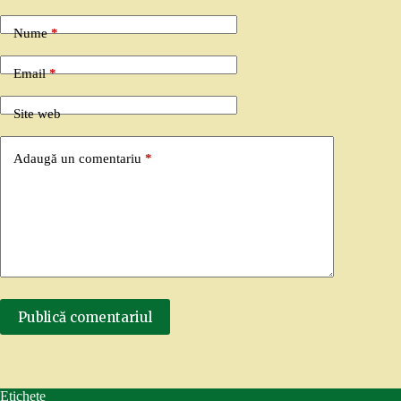
Nume
*
Email
*
Site web
Adaugă un comentariu
*
Publică comentariul
Etichete