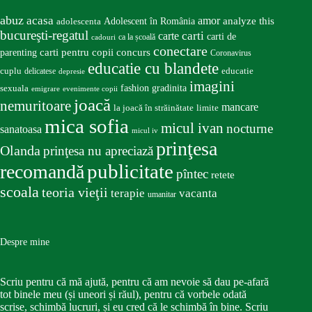
abuz
acasa
amor
Adolescent în România
analyze this
adolescenta
bucureşti-regatul
carte
carti
carti de
ca la școală
cadouri
conectare
carti pentru copii
concurs
parenting
Coronavirus
educatie cu blandete
educatie
cuplu
delicatese
depresie
imagini
fashion
gradinita
sexuala
emigrare
evenimente copii
joacă
nemuritoare
mancare
la joacă în străinătate
limite
mica sofia
micul ivan
nocturne
sanatoasa
micul iv
prinţesa
Olanda
prinţesa nu apreciază
publicitate
recomandă
pîntec
retete
scoala
teoria vieţii
terapie
vacanta
umanitar
Despre mine
Scriu pentru că mă ajută, pentru că am nevoie să dau pe-afară
tot binele meu (și uneori și răul), pentru că vorbele odată
scrise, schimbă lucruri, și eu cred că le schimbă în bine. Scriu