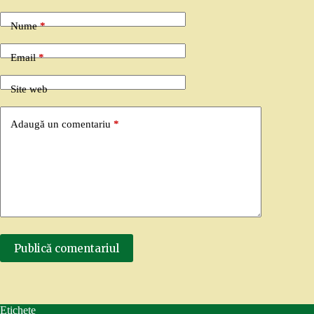
Nume
*
Email
*
Site web
Adaugă un comentariu
*
Publică comentariul
Etichete