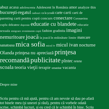
abuz
acasa
amor
Adolescent în România
analyze this
adolescenta
bucureşti-regatul
carte
carti
carti de
ca la școală
cadouri
conectare
carti pentru copii
concurs
parenting
Coronavirus
educatie cu blandete
educatie
cuplu
delicatese
depresie
imagini
fashion
gradinita
sexuala
emigrare
evenimente copii
joacă
nemuritoare
mancare
la joacă în străinătate
limite
mica sofia
micul ivan
nocturne
sanatoasa
micul iv
prinţesa
Olanda
prinţesa nu apreciază
publicitate
recomandă
pîntec
retete
scoala
teoria vieţii
terapie
vacanta
umanitar
Despre mine
Scriu pentru că mă ajută, pentru că am nevoie să dau pe-afară
tot binele meu (și uneori și răul), pentru că vorbele odată
scrise, schimbă lucruri, și eu cred că le schimbă în bine. Scriu