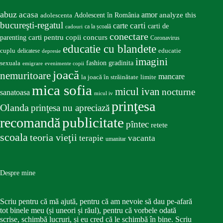
abuz
acasa
amor
Adolescent în România
analyze this
adolescenta
bucureşti-regatul
carte
carti
carti de
ca la școală
cadouri
conectare
carti pentru copii
concurs
parenting
Coronavirus
educatie cu blandete
educatie
cuplu
delicatese
depresie
imagini
fashion
gradinita
sexuala
emigrare
evenimente copii
joacă
nemuritoare
mancare
la joacă în străinătate
limite
mica sofia
micul ivan
nocturne
sanatoasa
micul iv
prinţesa
Olanda
prinţesa nu apreciază
publicitate
recomandă
pîntec
retete
scoala
teoria vieţii
terapie
vacanta
umanitar
Despre mine
Scriu pentru că mă ajută, pentru că am nevoie să dau pe-afară
tot binele meu (și uneori și răul), pentru că vorbele odată
scrise, schimbă lucruri, și eu cred că le schimbă în bine. Scriu