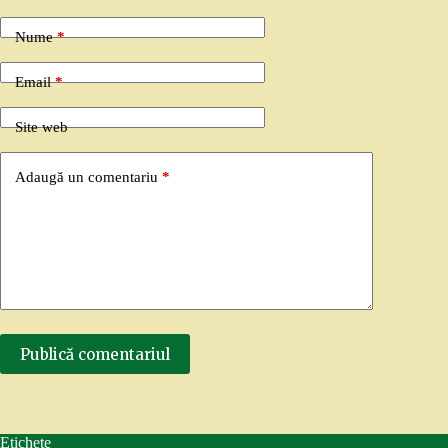
Nume
*
Email
*
Site web
Adaugă un comentariu
*
Publică comentariul
Etichete