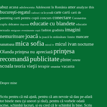
abuz
acasa
amor
Adolescent în România
analyze this
adolescenta
bucureşti-regatul
carte
carti
carti de
ca la școală
cadouri
conectare
carti pentru copii
concurs
parenting
Coronavirus
educatie cu blandete
educatie
cuplu
delicatese
depresie
imagini
fashion
gradinita
sexuala
emigrare
evenimente copii
joacă
nemuritoare
mancare
la joacă în străinătate
limite
mica sofia
micul ivan
nocturne
sanatoasa
micul iv
prinţesa
Olanda
prinţesa nu apreciază
publicitate
recomandă
pîntec
retete
scoala
teoria vieţii
terapie
vacanta
umanitar
Despre mine
Scriu pentru că mă ajută, pentru că am nevoie să dau pe-afară
tot binele meu (și uneori și răul), pentru că vorbele odată
scrise, schimbă lucruri, și eu cred că le schimbă în bine. Scriu