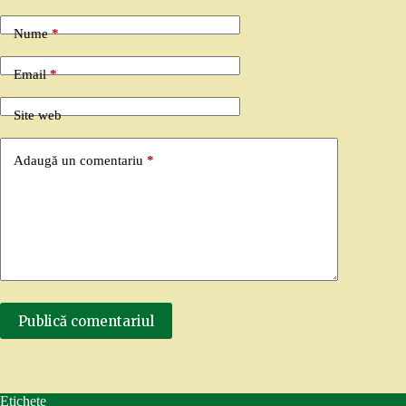
Nume
*
Email
*
Site web
Adaugă un comentariu
*
Publică comentariul
Etichete