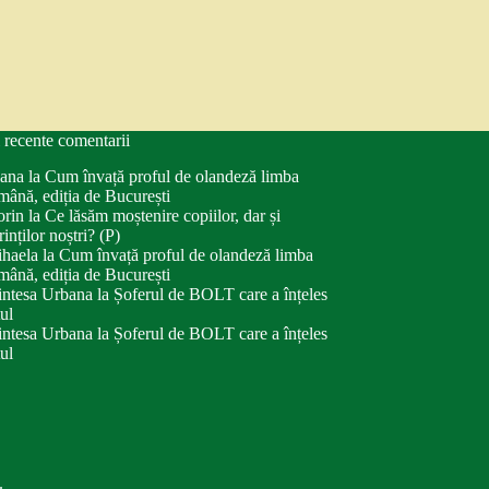
 recente comentarii
ana
la
Cum învață proful de olandeză limba
mână, ediția de București
orin
la
Ce lăsăm moștenire copiilor, dar și
rinților noștri? (P)
haela
la
Cum învață proful de olandeză limba
mână, ediția de București
intesa Urbana
la
Șoferul de BOLT care a înțeles
tul
intesa Urbana
la
Șoferul de BOLT care a înțeles
tul
.