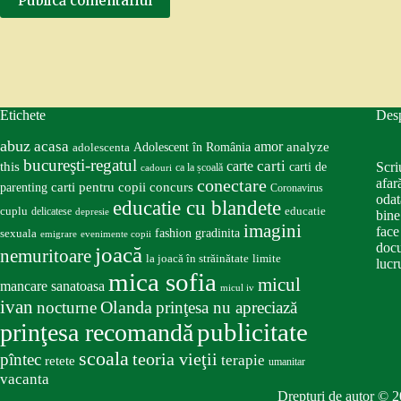
Publică comentariul
Etichete
Des
abuz
acasa
amor
Adolescent în România
analyze
adolescenta
bucureşti-regatul
carte
carti
this
Scri
carti de
ca la școală
cadouri
conectare
afar
carti pentru copii
concurs
parenting
Coronavirus
odat
educatie cu blandete
educatie
cuplu
delicatese
depresie
bine
imagini
face
fashion
gradinita
sexuala
emigrare
evenimente copii
docu
joacă
nemuritoare
la joacă în străinătate
limite
lucru
mica sofia
micul
mancare sanatoasa
micul iv
ivan
nocturne
Olanda
prinţesa nu apreciază
publicitate
prinţesa recomandă
scoala
teoria vieţii
pîntec
terapie
retete
umanitar
vacanta
Drepturi de autor © 2