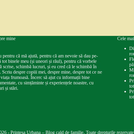
pre mine
Cele mai
Di
ro
u pentru că mă ajută, pentru că am nevoie să dau pe-
Fl
ă tot binele meu (și uneori și răul), pentru că vorbele
pă
ă scrise, schimbă lucruri, și eu cred că le schimbă în
Mi
. Scriu despre copiii mei, despre mine, despre tot ce ne
ro
 viața frumoasă. Încerc să ajut cu informații bine
Pr
mentate, cu simțăminte și experiențele noastre, cu
to
ri și stări.
Pr
to
026 - Printesa Urbana – Blog cald de familie. Toate drepturile rezervate