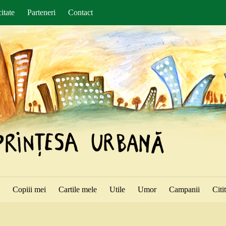
itate
Parteneri
Contact
ă
Copiii mei
Cartile mele
Utile
Umor
Campanii
Citi