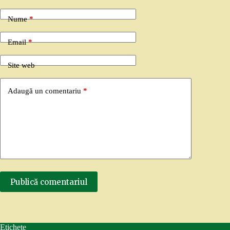
Nume
*
Email
*
Site web
Adaugă un comentariu
*
Publică comentariul
Etichete