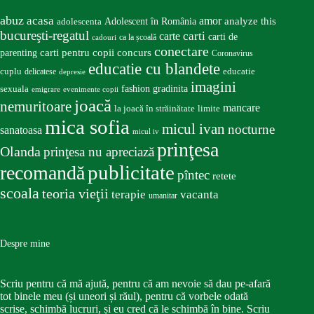
abuz
acasa
amor
Adolescent în România
analyze this
adolescenta
bucureşti-regatul
carte
carti
carti de
ca la școală
cadouri
conectare
carti pentru copii
concurs
parenting
Coronavirus
educatie cu blandete
educatie
cuplu
delicatese
depresie
imagini
fashion
gradinita
sexuala
emigrare
evenimente copii
joacă
nemuritoare
mancare
la joacă în străinătate
limite
mica sofia
micul ivan
nocturne
sanatoasa
micul iv
prinţesa
Olanda
prinţesa nu apreciază
publicitate
recomandă
pîntec
retete
scoala
teoria vieţii
terapie
vacanta
umanitar
Despre mine
Scriu pentru că mă ajută, pentru că am nevoie să dau pe-afară
tot binele meu (și uneori și răul), pentru că vorbele odată
scrise, schimbă lucruri, și eu cred că le schimbă în bine. Scriu