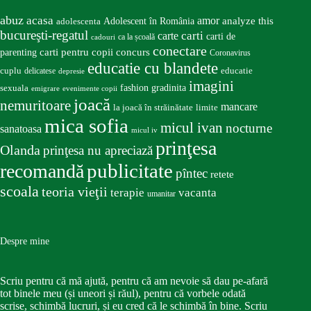
abuz
acasa
amor
Adolescent în România
analyze this
adolescenta
bucureşti-regatul
carte
carti
carti de
ca la școală
cadouri
conectare
carti pentru copii
concurs
parenting
Coronavirus
educatie cu blandete
educatie
cuplu
delicatese
depresie
imagini
fashion
gradinita
sexuala
emigrare
evenimente copii
joacă
nemuritoare
mancare
la joacă în străinătate
limite
mica sofia
micul ivan
nocturne
sanatoasa
micul iv
prinţesa
Olanda
prinţesa nu apreciază
publicitate
recomandă
pîntec
retete
scoala
teoria vieţii
terapie
vacanta
umanitar
Despre mine
Scriu pentru că mă ajută, pentru că am nevoie să dau pe-afară
tot binele meu (și uneori și răul), pentru că vorbele odată
scrise, schimbă lucruri, și eu cred că le schimbă în bine. Scriu