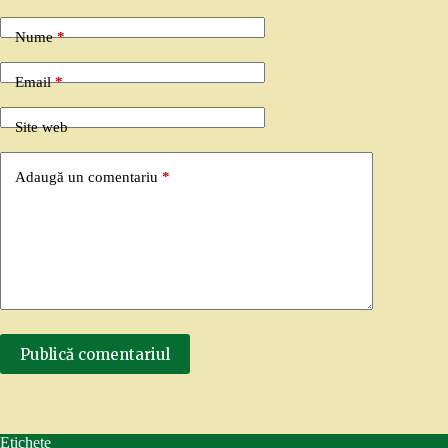
Nume
*
Email
*
Site web
Adaugă un comentariu
*
Publică comentariul
Etichete