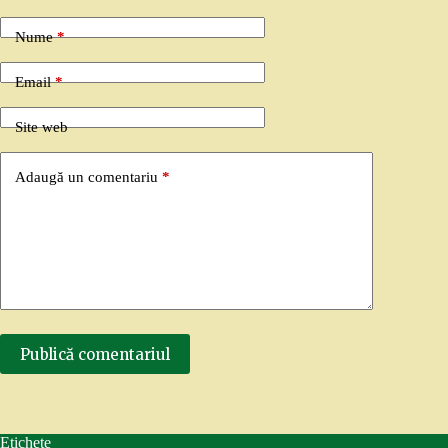
Nume
*
Email
*
Site web
Adaugă un comentariu
*
Publică comentariul
Etichete