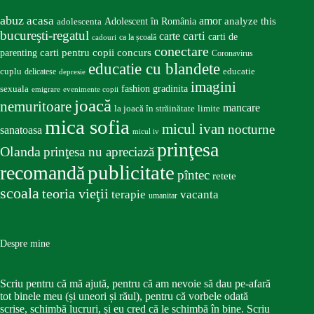
abuz
acasa
amor
Adolescent în România
analyze this
adolescenta
bucureşti-regatul
carte
carti
carti de
ca la școală
cadouri
conectare
carti pentru copii
concurs
parenting
Coronavirus
educatie cu blandete
educatie
cuplu
delicatese
depresie
imagini
fashion
gradinita
sexuala
emigrare
evenimente copii
joacă
nemuritoare
mancare
la joacă în străinătate
limite
mica sofia
micul ivan
nocturne
sanatoasa
micul iv
prinţesa
Olanda
prinţesa nu apreciază
publicitate
recomandă
pîntec
retete
scoala
teoria vieţii
terapie
vacanta
umanitar
Despre mine
Scriu pentru că mă ajută, pentru că am nevoie să dau pe-afară
tot binele meu (și uneori și răul), pentru că vorbele odată
scrise, schimbă lucruri, și eu cred că le schimbă în bine. Scriu