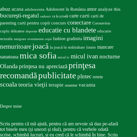
abuz
acasa
amor
Adolescent în România
analyze this
adolescenta
bucureşti-regatul
carte
carti
carti de
ca la școală
cadouri
conectare
carti pentru copii
concurs
parenting
Coronavirus
educatie cu blandete
educatie
cuplu
delicatese
depresie
imagini
fashion
gradinita
sexuala
emigrare
evenimente copii
joacă
nemuritoare
mancare
la joacă în străinătate
limite
mica sofia
micul ivan
nocturne
sanatoasa
micul iv
prinţesa
Olanda
prinţesa nu apreciază
publicitate
recomandă
pîntec
retete
scoala
teoria vieţii
terapie
vacanta
umanitar
Despre mine
Scriu pentru că mă ajută, pentru că am nevoie să dau pe-afară
tot binele meu (și uneori și răul), pentru că vorbele odată
scrise, schimbă lucruri, și eu cred că le schimbă în bine. Scriu