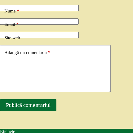
Nume
*
Email
*
Site web
Adaugă un comentariu
*
Publică comentariul
Etichete