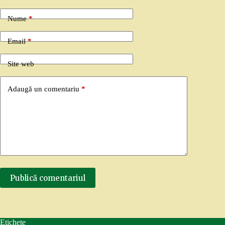
Nume
*
Email
*
Site web
Adaugă un comentariu
*
Publică comentariul
Etichete