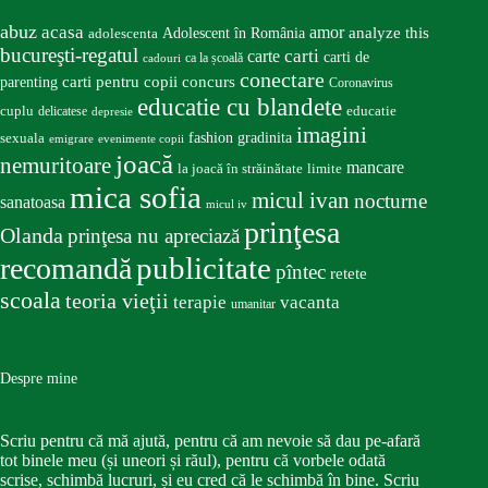
abuz
acasa
amor
Adolescent în România
analyze this
adolescenta
bucureşti-regatul
carte
carti
carti de
ca la școală
cadouri
conectare
carti pentru copii
concurs
parenting
Coronavirus
educatie cu blandete
educatie
cuplu
delicatese
depresie
imagini
fashion
gradinita
sexuala
emigrare
evenimente copii
joacă
nemuritoare
mancare
la joacă în străinătate
limite
mica sofia
micul ivan
nocturne
sanatoasa
micul iv
prinţesa
Olanda
prinţesa nu apreciază
publicitate
recomandă
pîntec
retete
scoala
teoria vieţii
terapie
vacanta
umanitar
Despre mine
Scriu pentru că mă ajută, pentru că am nevoie să dau pe-afară
tot binele meu (și uneori și răul), pentru că vorbele odată
scrise, schimbă lucruri, și eu cred că le schimbă în bine. Scriu