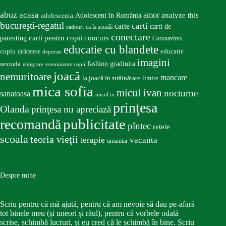
abuz
acasa
amor
Adolescent în România
analyze this
adolescenta
bucureşti-regatul
carte
carti
carti de
ca la școală
cadouri
conectare
carti pentru copii
concurs
parenting
Coronavirus
educatie cu blandete
educatie
cuplu
delicatese
depresie
imagini
fashion
gradinita
sexuala
emigrare
evenimente copii
joacă
nemuritoare
mancare
la joacă în străinătate
limite
mica sofia
micul ivan
nocturne
sanatoasa
micul iv
prinţesa
Olanda
prinţesa nu apreciază
publicitate
recomandă
pîntec
retete
scoala
teoria vieţii
terapie
vacanta
umanitar
Despre mine
Scriu pentru că mă ajută, pentru că am nevoie să dau pe-afară
tot binele meu (și uneori și răul), pentru că vorbele odată
scrise, schimbă lucruri, și eu cred că le schimbă în bine. Scriu