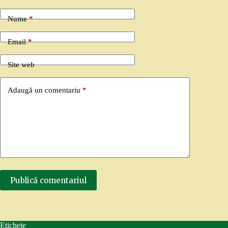
Nume
*
Email
*
Site web
Adaugă un comentariu
*
Publică comentariul
Etichete