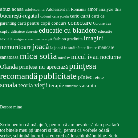
abuz
acasa
amor
Adolescent în România
analyze this
adolescenta
bucureşti-regatul
carte
carti
carti de
ca la școală
cadouri
conectare
carti pentru copii
concurs
parenting
Coronavirus
educatie cu blandete
educatie
cuplu
delicatese
depresie
imagini
fashion
gradinita
sexuala
emigrare
evenimente copii
joacă
nemuritoare
mancare
la joacă în străinătate
limite
mica sofia
micul ivan
nocturne
sanatoasa
micul iv
prinţesa
Olanda
prinţesa nu apreciază
publicitate
recomandă
pîntec
retete
scoala
teoria vieţii
terapie
vacanta
umanitar
Despre mine
Scriu pentru că mă ajută, pentru că am nevoie să dau pe-afară
tot binele meu (și uneori și răul), pentru că vorbele odată
scrise, schimbă lucruri, și eu cred că le schimbă în bine. Scriu