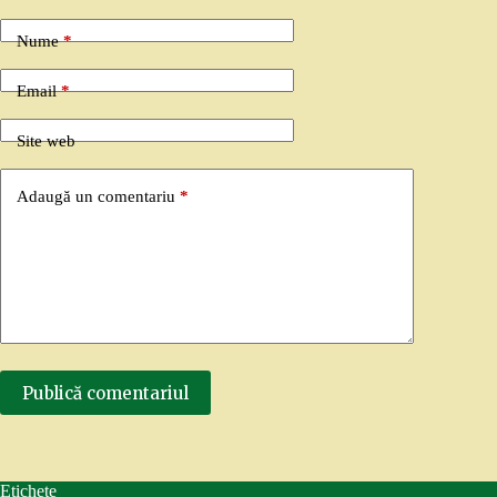
Nume
*
Email
*
Site web
Adaugă un comentariu
*
Publică comentariul
Etichete