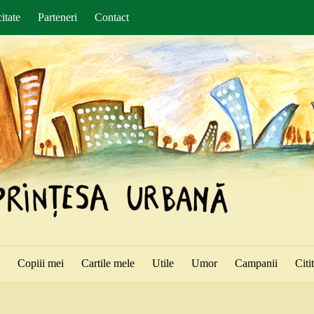
itate
Parteneri
Contact
ă
Copiii mei
Cartile mele
Utile
Umor
Campanii
Citi