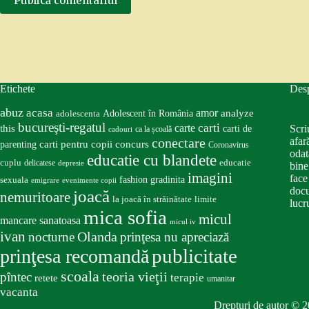
Publică comentariul
Etichete
Des
abuz
acasa
amor
Adolescent în România
analyze
adolescenta
bucureşti-regatul
carte
carti
this
Scri
carti de
ca la școală
cadouri
conectare
afar
carti pentru copii
concurs
parenting
Coronavirus
odat
educatie cu blandete
educatie
cuplu
delicatese
depresie
bine
imagini
face
fashion
gradinita
sexuala
emigrare
evenimente copii
docu
joacă
nemuritoare
la joacă în străinătate
limite
lucru
mica sofia
micul
mancare sanatoasa
micul iv
ivan
nocturne
Olanda
prinţesa nu apreciază
publicitate
prinţesa recomandă
scoala
teoria vieţii
pîntec
terapie
retete
umanitar
vacanta
Drepturi de autor © 2