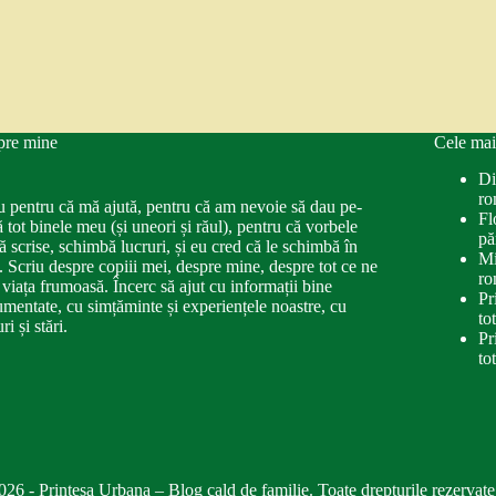
pre mine
Cele mai
Di
ro
u pentru că mă ajută, pentru că am nevoie să dau pe-
Fl
ă tot binele meu (și uneori și răul), pentru că vorbele
pă
ă scrise, schimbă lucruri, și eu cred că le schimbă în
Mi
. Scriu despre copiii mei, despre mine, despre tot ce ne
ro
 viața frumoasă. Încerc să ajut cu informații bine
Pr
mentate, cu simțăminte și experiențele noastre, cu
to
ri și stări.
Pr
to
026 - Printesa Urbana – Blog cald de familie. Toate drepturile rezervate