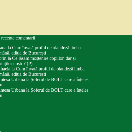
 recente comentarii
ana
la
Cum învață proful de olandeză limba
mână, ediția de București
orin
la
Ce lăsăm moștenire copiilor, dar și
rinților noștri? (P)
haela
la
Cum învață proful de olandeză limba
mână, ediția de București
intesa Urbana
la
Șoferul de BOLT care a înțeles
tul
intesa Urbana
la
Șoferul de BOLT care a înțeles
tul
.