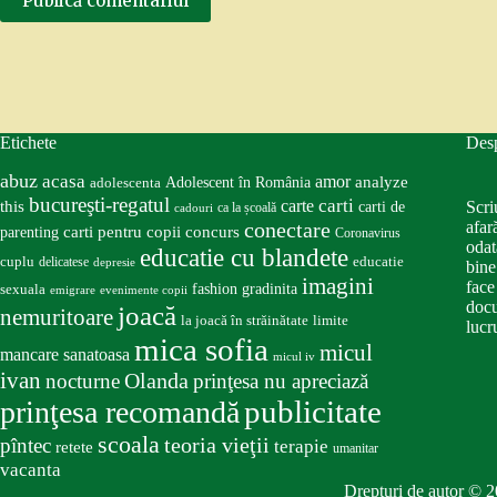
Publică comentariul
Etichete
Des
abuz
acasa
amor
Adolescent în România
analyze
adolescenta
bucureşti-regatul
carte
carti
this
Scri
carti de
ca la școală
cadouri
conectare
afar
carti pentru copii
concurs
parenting
Coronavirus
odat
educatie cu blandete
educatie
cuplu
delicatese
depresie
bine
imagini
face
fashion
gradinita
sexuala
emigrare
evenimente copii
docu
joacă
nemuritoare
la joacă în străinătate
limite
lucru
mica sofia
micul
mancare sanatoasa
micul iv
ivan
nocturne
Olanda
prinţesa nu apreciază
publicitate
prinţesa recomandă
scoala
teoria vieţii
pîntec
terapie
retete
umanitar
vacanta
Drepturi de autor © 2