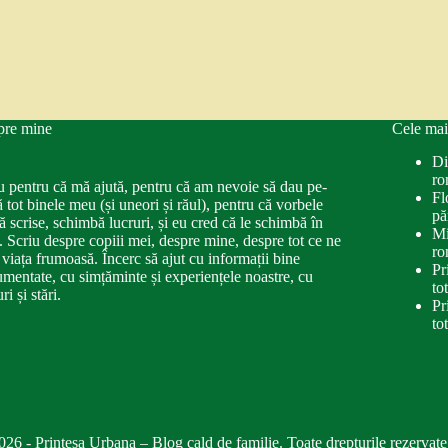
pre mine
Cele mai
Di
ro
u pentru că mă ajută, pentru că am nevoie să dau pe-
Fl
ă tot binele meu (și uneori și răul), pentru că vorbele
pă
ă scrise, schimbă lucruri, și eu cred că le schimbă în
Mi
. Scriu despre copiii mei, despre mine, despre tot ce ne
ro
 viața frumoasă. Încerc să ajut cu informații bine
Pr
mentate, cu simțăminte și experiențele noastre, cu
to
ri și stări.
Pr
to
026 - Printesa Urbana – Blog cald de familie. Toate drepturile rezervate