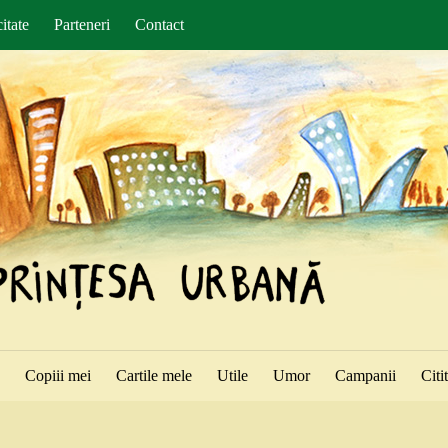
itate
Parteneri
Contact
ă
Copiii mei
Cartile mele
Utile
Umor
Campanii
Citi