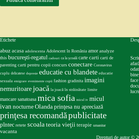
Publică comentariul
Etichete
Des
abuz
acasa
amor
Adolescent în România
analyze
adolescenta
bucureşti-regatul
carte
carti
this
Scri
carti de
ca la școală
cadouri
conectare
afar
carti pentru copii
concurs
parenting
Coronavirus
odat
educatie cu blandete
educatie
cuplu
delicatese
depresie
bine
imagini
face
fashion
gradinita
sexuala
emigrare
evenimente copii
docu
joacă
nemuritoare
la joacă în străinătate
limite
lucru
mica sofia
micul
mancare sanatoasa
micul iv
ivan
nocturne
Olanda
prinţesa nu apreciază
publicitate
prinţesa recomandă
scoala
teoria vieţii
pîntec
terapie
retete
umanitar
vacanta
Drepturi de autor © 2