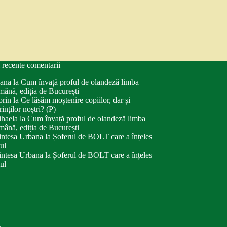
 recente comentarii
ana
la
Cum învață proful de olandeză limba
mână, ediția de București
orin
la
Ce lăsăm moștenire copiilor, dar și
rinților noștri? (P)
haela
la
Cum învață proful de olandeză limba
mână, ediția de București
intesa Urbana
la
Șoferul de BOLT care a înțeles
tul
intesa Urbana
la
Șoferul de BOLT care a înțeles
tul
.