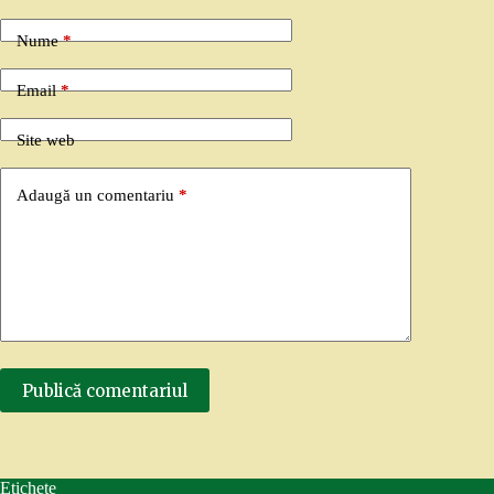
Nume
*
Email
*
Site web
Adaugă un comentariu
*
Publică comentariul
Etichete