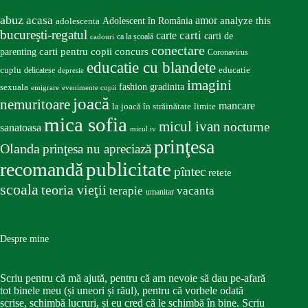
abuz
acasa
amor
Adolescent în România
analyze this
adolescenta
bucureşti-regatul
carte
carti
carti de
ca la școală
cadouri
conectare
carti pentru copii
concurs
parenting
Coronavirus
educatie cu blandete
educatie
cuplu
delicatese
depresie
imagini
fashion
gradinita
sexuala
emigrare
evenimente copii
joacă
nemuritoare
mancare
la joacă în străinătate
limite
mica sofia
micul ivan
nocturne
sanatoasa
micul iv
prinţesa
Olanda
prinţesa nu apreciază
publicitate
recomandă
pîntec
retete
scoala
teoria vieţii
terapie
vacanta
umanitar
Despre mine
Scriu pentru că mă ajută, pentru că am nevoie să dau pe-afară
tot binele meu (și uneori și răul), pentru că vorbele odată
scrise, schimbă lucruri, și eu cred că le schimbă în bine. Scriu