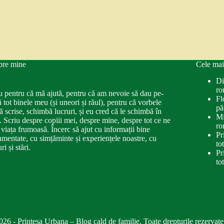
pre mine
Cele mai
Di
ro
u pentru că mă ajută, pentru că am nevoie să dau pe-
Fl
ă tot binele meu (și uneori și răul), pentru că vorbele
pă
ă scrise, schimbă lucruri, și eu cred că le schimbă în
Mi
. Scriu despre copiii mei, despre mine, despre tot ce ne
ro
 viața frumoasă. Încerc să ajut cu informații bine
Pr
mentate, cu simțăminte și experiențele noastre, cu
to
ri și stări.
Pr
to
026 - Printesa Urbana – Blog cald de familie. Toate drepturile rezervate