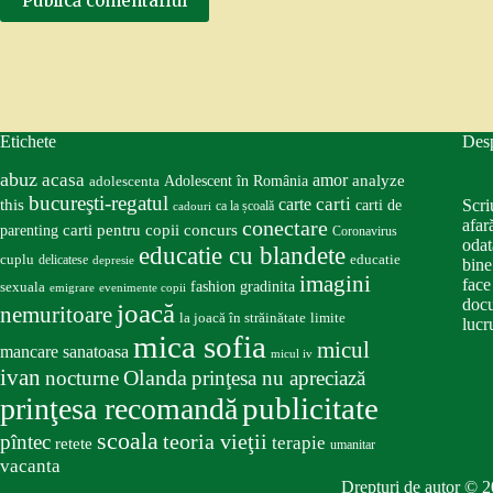
Publică comentariul
Etichete
Des
abuz
acasa
amor
Adolescent în România
analyze
adolescenta
bucureşti-regatul
carte
carti
this
Scri
carti de
ca la școală
cadouri
conectare
afar
carti pentru copii
concurs
parenting
Coronavirus
odat
educatie cu blandete
educatie
cuplu
delicatese
depresie
bine
imagini
face
fashion
gradinita
sexuala
emigrare
evenimente copii
docu
joacă
nemuritoare
la joacă în străinătate
limite
lucru
mica sofia
micul
mancare sanatoasa
micul iv
ivan
nocturne
Olanda
prinţesa nu apreciază
publicitate
prinţesa recomandă
scoala
teoria vieţii
pîntec
terapie
retete
umanitar
vacanta
Drepturi de autor © 2