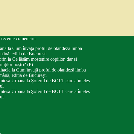
 recente comentarii
ana
la
Cum învață proful de olandeză limba
mână, ediția de București
orin
la
Ce lăsăm moștenire copiilor, dar și
rinților noștri? (P)
haela
la
Cum învață proful de olandeză limba
mână, ediția de București
intesa Urbana
la
Șoferul de BOLT care a înțeles
tul
intesa Urbana
la
Șoferul de BOLT care a înțeles
tul
.