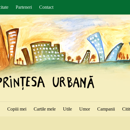
itate
Parteneri
Contact
ă
Copiii mei
Cartile mele
Utile
Umor
Campanii
Citi