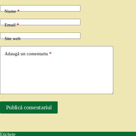
Nume
*
Email
*
Site web
Adaugă un comentariu
*
Publică comentariul
Etichete