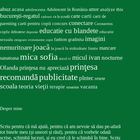
abuz
acasa
amor
Adolescent în România
analyze this
adolescenta
bucureşti-regatul
carte
carti
carti de
ca la școală
cadouri
conectare
carti pentru copii
concurs
parenting
Coronavirus
educatie cu blandete
educatie
cuplu
delicatese
depresie
imagini
fashion
gradinita
sexuala
emigrare
evenimente copii
joacă
nemuritoare
mancare
la joacă în străinătate
limite
mica sofia
micul ivan
nocturne
sanatoasa
micul iv
prinţesa
Olanda
prinţesa nu apreciază
publicitate
recomandă
pîntec
retete
scoala
teoria vieţii
terapie
vacanta
umanitar
Despre mine
Scriu pentru că mă ajută, pentru că am nevoie să dau pe-afară
tot binele meu (și uneori și răul), pentru că vorbele odată
scrise, schimbă lucruri, și eu cred că le schimbă în bine. Scriu