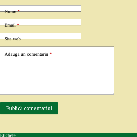
Nume
*
Email
*
Site web
Adaugă un comentariu
*
Publică comentariul
Etichete