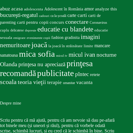
abuz
acasa
amor
Adolescent în România
analyze this
adolescenta
bucureşti-regatul
carte
carti
carti de
ca la școală
cadouri
conectare
carti pentru copii
concurs
parenting
Coronavirus
educatie cu blandete
educatie
cuplu
delicatese
depresie
imagini
fashion
gradinita
sexuala
emigrare
evenimente copii
joacă
nemuritoare
mancare
la joacă în străinătate
limite
mica sofia
micul ivan
nocturne
sanatoasa
micul iv
prinţesa
Olanda
prinţesa nu apreciază
publicitate
recomandă
pîntec
retete
scoala
teoria vieţii
terapie
vacanta
umanitar
Despre mine
Scriu pentru că mă ajută, pentru că am nevoie să dau pe-afară
tot binele meu (și uneori și răul), pentru că vorbele odată
scrise, schimbă lucruri, și eu cred că le schimbă în bine. Scriu