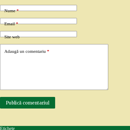
Nume
*
Email
*
Site web
Adaugă un comentariu
*
Publică comentariul
Etichete