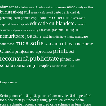
abuz
acasa
amor
Adolescent în România
analyze this
adolescenta
bucureşti-regatul
carte
carti
carti de
ca la școală
cadouri
conectare
carti pentru copii
concurs
parenting
Coronavirus
educatie cu blandete
educatie
cuplu
delicatese
depresie
imagini
fashion
gradinita
sexuala
emigrare
evenimente copii
joacă
nemuritoare
mancare
la joacă în străinătate
limite
mica sofia
micul ivan
nocturne
sanatoasa
micul iv
prinţesa
Olanda
prinţesa nu apreciază
publicitate
recomandă
pîntec
retete
scoala
teoria vieţii
terapie
vacanta
umanitar
Despre mine
Scriu pentru că mă ajută, pentru că am nevoie să dau pe-afară
tot binele meu (și uneori și răul), pentru că vorbele odată
scrise, schimbă lucruri, și eu cred că le schimbă în bine. Scriu