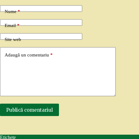
Nume
*
Email
*
Site web
Adaugă un comentariu
*
Publică comentariul
Etichete