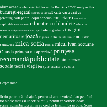
abuz
acasa
amor
Adolescent în România
analyze this
adolescenta
bucureşti-regatul
carte
carti
carti de
ca la școală
cadouri
conectare
carti pentru copii
concurs
parenting
Coronavirus
educatie cu blandete
educatie
cuplu
delicatese
depresie
imagini
fashion
gradinita
sexuala
emigrare
evenimente copii
joacă
nemuritoare
mancare
la joacă în străinătate
limite
mica sofia
micul ivan
nocturne
sanatoasa
micul iv
prinţesa
Olanda
prinţesa nu apreciază
publicitate
recomandă
pîntec
retete
scoala
teoria vieţii
terapie
vacanta
umanitar
Despre mine
Scriu pentru că mă ajută, pentru că am nevoie să dau pe-afară
tot binele meu (și uneori și răul), pentru că vorbele odată
scrise, schimbă lucruri, și eu cred că le schimbă în bine. Scriu