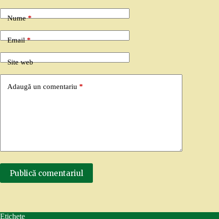
Nume
*
Email
*
Site web
Adaugă un comentariu
*
Publică comentariul
Etichete