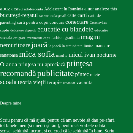
abuz
acasa
amor
Adolescent în România
analyze this
adolescenta
bucureşti-regatul
carte
carti
carti de
ca la școală
cadouri
conectare
carti pentru copii
concurs
parenting
Coronavirus
educatie cu blandete
educatie
cuplu
delicatese
depresie
imagini
fashion
gradinita
sexuala
emigrare
evenimente copii
joacă
nemuritoare
mancare
la joacă în străinătate
limite
mica sofia
micul ivan
nocturne
sanatoasa
micul iv
prinţesa
Olanda
prinţesa nu apreciază
publicitate
recomandă
pîntec
retete
scoala
teoria vieţii
terapie
vacanta
umanitar
Despre mine
Scriu pentru că mă ajută, pentru că am nevoie să dau pe-afară
tot binele meu (și uneori și răul), pentru că vorbele odată
scrise, schimbă lucruri, și eu cred că le schimbă în bine. Scriu