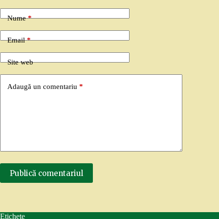
Nume
*
Email
*
Site web
Adaugă un comentariu
*
Publică comentariul
Etichete