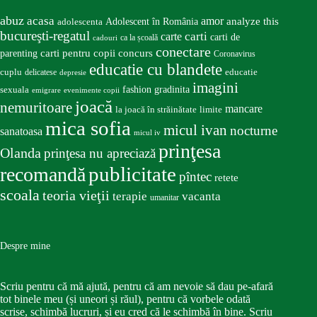
abuz
acasa
amor
Adolescent în România
analyze this
adolescenta
bucureşti-regatul
carte
carti
carti de
ca la școală
cadouri
conectare
carti pentru copii
concurs
parenting
Coronavirus
educatie cu blandete
educatie
cuplu
delicatese
depresie
imagini
fashion
gradinita
sexuala
emigrare
evenimente copii
joacă
nemuritoare
mancare
la joacă în străinătate
limite
mica sofia
micul ivan
nocturne
sanatoasa
micul iv
prinţesa
Olanda
prinţesa nu apreciază
publicitate
recomandă
pîntec
retete
scoala
teoria vieţii
terapie
vacanta
umanitar
Despre mine
Scriu pentru că mă ajută, pentru că am nevoie să dau pe-afară
tot binele meu (și uneori și răul), pentru că vorbele odată
scrise, schimbă lucruri, și eu cred că le schimbă în bine. Scriu