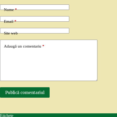
Nume
*
Email
*
Site web
Adaugă un comentariu
*
Publică comentariul
Etichete