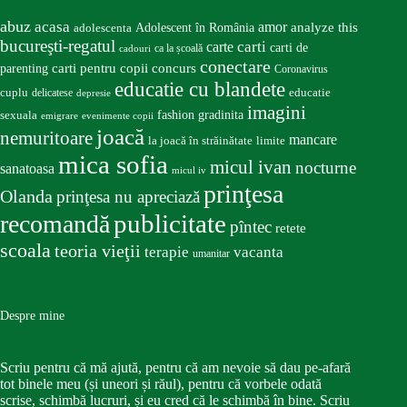
abuz
acasa
amor
Adolescent în România
analyze this
adolescenta
bucureşti-regatul
carte
carti
carti de
ca la școală
cadouri
conectare
carti pentru copii
concurs
parenting
Coronavirus
educatie cu blandete
educatie
cuplu
delicatese
depresie
imagini
fashion
gradinita
sexuala
emigrare
evenimente copii
joacă
nemuritoare
mancare
la joacă în străinătate
limite
mica sofia
micul ivan
nocturne
sanatoasa
micul iv
prinţesa
Olanda
prinţesa nu apreciază
publicitate
recomandă
pîntec
retete
scoala
teoria vieţii
terapie
vacanta
umanitar
Despre mine
Scriu pentru că mă ajută, pentru că am nevoie să dau pe-afară
tot binele meu (și uneori și răul), pentru că vorbele odată
scrise, schimbă lucruri, și eu cred că le schimbă în bine. Scriu