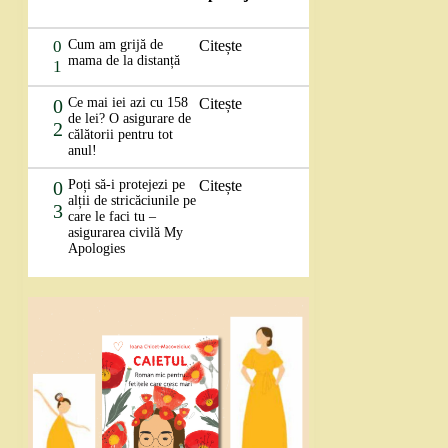
0
Cum am grijă de
Citește
mama de la distanță
1
0
Ce mai iei azi cu 158
Citește
de lei? O asigurare de
2
călătorii pentru tot
anul!
0
Poți să-i protejezi pe
Citește
alții de stricăciunile pe
3
care le faci tu –
asigurarea civilă My
Apologies