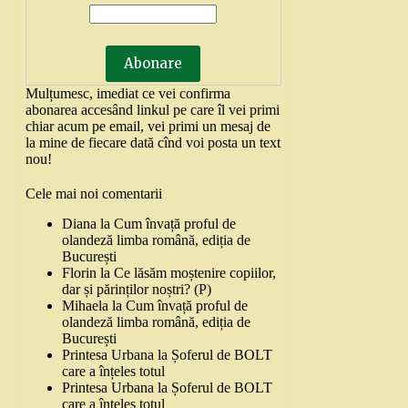
Mulțumesc, imediat ce vei confirma
abonarea accesând linkul pe care îl vei primi
chiar acum pe email, vei primi un mesaj de
la mine de fiecare dată cînd voi posta un text
nou!
Cele mai noi comentarii
Diana
la
Cum învață proful de
olandeză limba română, ediția de
București
Florin
la
Ce lăsăm moștenire copiilor,
dar și părinților noștri? (P)
Mihaela
la
Cum învață proful de
olandeză limba română, ediția de
București
Printesa Urbana
la
Șoferul de BOLT
care a înțeles totul
Printesa Urbana
la
Șoferul de BOLT
care a înțeles totul