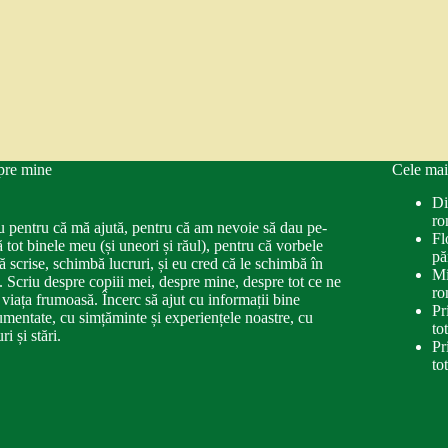
pre mine
Cele mai
Di
ro
u pentru că mă ajută, pentru că am nevoie să dau pe-
Fl
ă tot binele meu (și uneori și răul), pentru că vorbele
pă
ă scrise, schimbă lucruri, și eu cred că le schimbă în
Mi
. Scriu despre copiii mei, despre mine, despre tot ce ne
ro
 viața frumoasă. Încerc să ajut cu informații bine
Pr
mentate, cu simțăminte și experiențele noastre, cu
to
ri și stări.
Pr
to