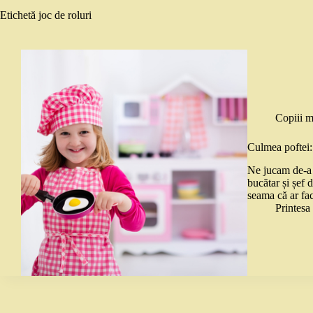
Etichetă
joc de roluri
Copiii m
Culmea poftei: 
Ne jucam de-a 
bucătar și șef d
seama că ar fa
Printes