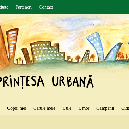
itate
Parteneri
Contact
ă
Copiii mei
Cartile mele
Utile
Umor
Campanii
Citi