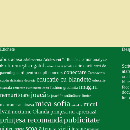
Etichete
Des
abuz
acasa
amor
Adolescent în România
analyze
adolescenta
bucureşti-regatul
carte
carti
this
Scri
carti de
ca la școală
cadouri
conectare
afar
carti pentru copii
concurs
parenting
Coronavirus
odat
educatie cu blandete
educatie
cuplu
delicatese
depresie
bine
imagini
face
fashion
gradinita
sexuala
emigrare
evenimente copii
docu
joacă
nemuritoare
la joacă în străinătate
limite
lucru
mica sofia
micul
mancare sanatoasa
micul iv
ivan
nocturne
Olanda
prinţesa nu apreciază
publicitate
prinţesa recomandă
scoala
teoria vieţii
pîntec
terapie
retete
umanitar