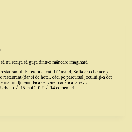
ei
să nu reziști să guști dintr-o mâncare imaginară
restaurantul. Eu eram clientul flămând, Sofia era chelner și
e restaurant (dar și de hotel, căci pe parcursul jocului și-a dat
ce mai mulți bani dacă cei care mănâncă la ea…
a Urbana
15 mai 2017
14 comentarii