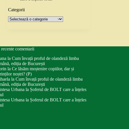
Categorii
Categorii
 recente comentarii
ana
la
Cum învață proful de olandeză limba
mână, ediția de București
orin
la
Ce lăsăm moștenire copiilor, dar și
rinților noștri? (P)
haela
la
Cum învață proful de olandeză limba
mână, ediția de București
intesa Urbana
la
Șoferul de BOLT care a înțeles
tul
intesa Urbana
la
Șoferul de BOLT care a înțeles
tul