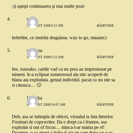
;)) aştept continuarea şi mai multe poze
mimo
3 AUGUST 2008/5:51 PM
RĂSPUNDE
hehehhe, ce mutrita dragalasa. way to go, maaam:)
vasilissa
4 AUGUST 2008/5:52 AM
RĂSPUNDE
bre, ionouko, cartile vad ca nu prea au impresionat pe
nimeni. le-a eclipsat somnorosul ala mic acoperit de
blana aia explodata. genial individul. pacat ca nu stie sa
si citeasca… 🙂
Ionouka
4 AUGUST 2008/10:07 AM
RĂSPUNDE
Deh, asa se intimpla de obicei, vizualul ia fata literelor.
Frustrari de copywriter. Da e drept ca-i frumos, asa
explodat si out of focus… minca-l-ar mama pe el!
Doamne, o sa ajung o baba d-aia pe care dupa ce-o sa