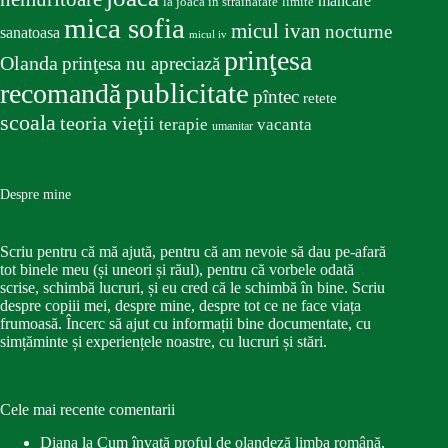
mancare
la joacă în străinătate
limite
mica sofia
micul ivan
nocturne
sanatoasa
micul iv
prinţesa
Olanda
prinţesa nu apreciază
publicitate
recomandă
pîntec
retete
scoala
teoria vieţii
terapie
vacanta
umanitar
Despre mine
Scriu pentru că mă ajută, pentru că am nevoie să dau pe-afară
tot binele meu (și uneori și răul), pentru că vorbele odată
scrise, schimbă lucruri, și eu cred că le schimbă în bine. Scriu
despre copiii mei, despre mine, despre tot ce ne face viața
frumoasă. Încerc să ajut cu informații bine documentate, cu
simțăminte și experiențele noastre, cu lucruri și stări.
Cele mai recente comentarii
Diana
la
Cum învață proful de olandeză limba română,