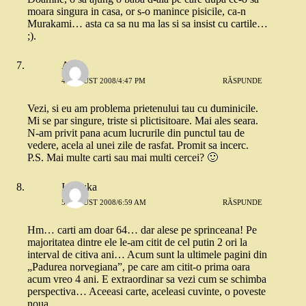
moara singura in casa, or s-o manince pisicile, ca-n
Murakami… asta ca sa nu ma las si sa insist cu cartile…
;).
Anda
4 AUGUST 2008/4:47 PM
RĂSPUNDE
Vezi, si eu am problema prietenului tau cu duminicile.
Mi se par singure, triste si plictisitoare. Mai ales seara.
N-am privit pana acum lucrurile din punctul tau de
vedere, acela al unei zile de rasfat. Promit sa incerc.
P.S. Mai multe carti sau mai multi cercei? 🙂
Ionouka
5 AUGUST 2008/6:59 AM
RĂSPUNDE
Hm… carti am doar 64… dar alese pe sprinceana! Pe
majoritatea dintre ele le-am citit de cel putin 2 ori la
interval de citiva ani… Acum sunt la ultimele pagini din
„Padurea norvegiana”, pe care am citit-o prima oara
acum vreo 4 ani. E extraordinar sa vezi cum se schimba
perspectiva… Aceeasi carte, aceleasi cuvinte, o poveste
noua…