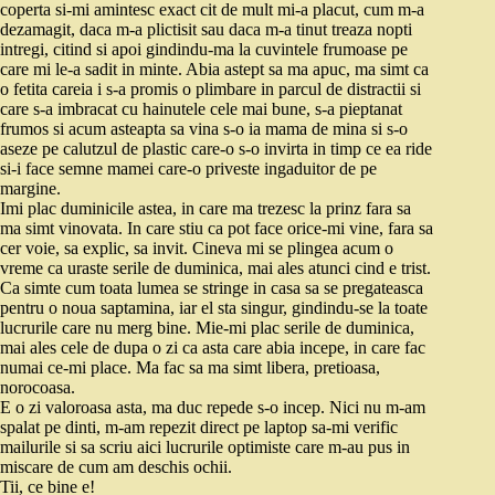
coperta si-mi amintesc exact cit de mult mi-a placut, cum m-a
dezamagit, daca m-a plictisit sau daca m-a tinut treaza nopti
intregi, citind si apoi gindindu-ma la cuvintele frumoase pe
care mi le-a sadit in minte. Abia astept sa ma apuc, ma simt ca
o fetita careia i s-a promis o plimbare in parcul de distractii si
care s-a imbracat cu hainutele cele mai bune, s-a pieptanat
frumos si acum asteapta sa vina s-o ia mama de mina si s-o
aseze pe calutzul de plastic care-o s-o invirta in timp ce ea ride
si-i face semne mamei care-o priveste ingaduitor de pe
margine.
Imi plac duminicile astea, in care ma trezesc la prinz fara sa
ma simt vinovata. In care stiu ca pot face orice-mi vine, fara sa
cer voie, sa explic, sa invit. Cineva mi se plingea acum o
vreme ca uraste serile de duminica, mai ales atunci cind e trist.
Ca simte cum toata lumea se stringe in casa sa se pregateasca
pentru o noua saptamina, iar el sta singur, gindindu-se la toate
lucrurile care nu merg bine. Mie-mi plac serile de duminica,
mai ales cele de dupa o zi ca asta care abia incepe, in care fac
numai ce-mi place. Ma fac sa ma simt libera, pretioasa,
norocoasa.
E o zi valoroasa asta, ma duc repede s-o incep. Nici nu m-am
spalat pe dinti, m-am repezit direct pe laptop sa-mi verific
mailurile si sa scriu aici lucrurile optimiste care m-au pus in
miscare de cum am deschis ochii.
Tii, ce bine e!