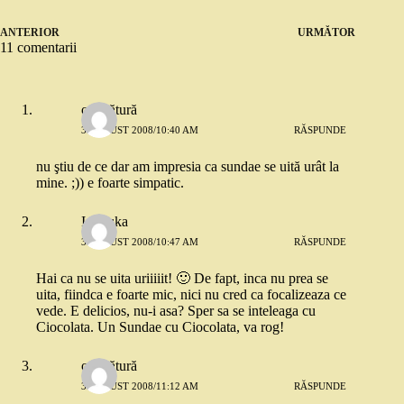
ANTERIOR
URMĂTOR
11 comentarii
o picătură
3 AUGUST 2008/10:40 AM
RĂSPUNDE
nu ştiu de ce dar am impresia ca sundae se uită urât la
mine. ;)) e foarte simpatic.
Ionouka
3 AUGUST 2008/10:47 AM
RĂSPUNDE
Hai ca nu se uita uriiiiit! 🙂 De fapt, inca nu prea se
uita, fiindca e foarte mic, nici nu cred ca focalizeaza ce
vede. E delicios, nu-i asa? Sper sa se inteleaga cu
Ciocolata. Un Sundae cu Ciocolata, va rog!
o picătură
3 AUGUST 2008/11:12 AM
RĂSPUNDE