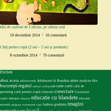
Idei de cadouri de Crăciun, pe ultima sută
19 decembrie 2014
16 comentarii
Cărți pentru copii (2 ani – 2 ani și jumătate)
8 octombrie 2014
70 comentarii
Etichete
abuz
acasa
amor
Adolescent în România
analyze this
adolescenta
bucureşti-regatul
carte
carti
carti de
ca la școală
cadouri
conectare
carti pentru copii
concurs
parenting
Coronavirus
educatie cu blandete
educatie
cuplu
delicatese
depresie
imagini
fashion
gradinita
sexuala
emigrare
evenimente copii
joacă
nemuritoare