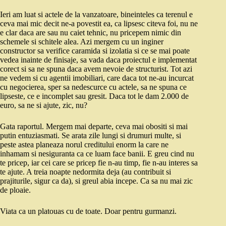
Ieri am luat si actele de la vanzatoare, bineinteles ca terenul e
ceva mai mic decit ne-a povestit ea, ca lipsesc citeva foi, nu ne
e clar daca are sau nu caiet tehnic, nu pricepem nimic din
schemele si schitele alea. Azi mergem cu un inginer
constructor sa verifice caramida si izolatia si ce se mai poate
vedea inainte de finisaje, sa vada daca proiectul e implementat
corect si sa ne spuna daca avem nevoie de structurist. Tot azi
ne vedem si cu agentii imobiliari, care daca tot ne-au incurcat
cu negocierea, sper sa nedescurce cu actele, sa ne spuna ce
lipseste, ce e incomplet sau gresit. Daca tot le dam 2.000 de
euro, sa ne si ajute, zic, nu?
Gata raportul. Mergem mai departe, ceva mai obositi si mai
putin entuziasmati. Se arata zile lungi si drumuri multe, si
peste astea planeaza norul creditului enorm la care ne
inhamam si nesiguranta ca ce luam face banii. E greu cind nu
te pricep, iar cei care se pricep fie n-au timp, fie n-au interes sa
te ajute. A treia noapte nedormita deja (au contribuit si
prajiturile, sigur ca da), si greul abia incepe. Ca sa nu mai zic
de ploaie.
Viata ca un platouas cu de toate. Doar pentru gurmanzi.