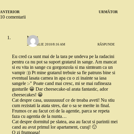
ANTERIOR
URMĂTOR
10 comentarii
Merat
20 APRILIE 2010/8:16 AM
RĂSPUNDE
Eu cred ca sunt mai de la tara pe undeva pe la radacini
pentru ca nu pot sa suport gratarul in sange. Am mancat
si eu vita in sange cu gorgonzola si ma simteam ca un
vampir :)) Pt mine gratarul trebuie sa fie patruns bine si
eventual lasata carnea in apa cu o zi inainte sa iasa
sangele :-" Poate cand mai cresc, mi se mai rafineaza
gusturile 😀 Dar cheesecake-ul arata fantastic, ador
cheesecakes! 😀
Cat despre casa, uuuuuuuuf ce de treaba aveti! Nu stiu
cum rezistati la atata stres, dar o sa se merite in final.
Frumos ce au facut cei de la agentie, parca se repeta
faza cu agentia de la nunta…
Cat despre dormitul pe slatea, asa au facut si parintii mei
cand au avut primul lor apartament, curaj! 🙂
O zi frumoasa!