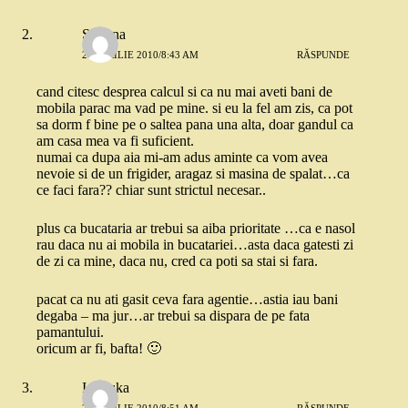
Simona
20 APRILIE 2010/8:43 AM
RĂSPUNDE
cand citesc desprea calcul si ca nu mai aveti bani de
mobila parac ma vad pe mine. si eu la fel am zis, ca pot
sa dorm f bine pe o saltea pana una alta, doar gandul ca
am casa mea va fi suficient.
numai ca dupa aia mi-am adus aminte ca vom avea
nevoie si de un frigider, aragaz si masina de spalat…ca
ce faci fara?? chiar sunt strictul necesar..
plus ca bucataria ar trebui sa aiba prioritate …ca e nasol
rau daca nu ai mobila in bucatariei…asta daca gatesti zi
de zi ca mine, daca nu, cred ca poti sa stai si fara.
pacat ca nu ati gasit ceva fara agentie…astia iau bani
degaba – ma jur…ar trebui sa dispara de pe fata
pamantului.
oricum ar fi, bafta! 🙂
Ionouka
20 APRILIE 2010/8:51 AM
RĂSPUNDE