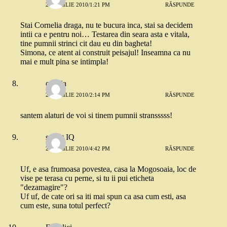
20 APRILIE 2010/1:21 PM
RĂSPUNDE
Stai Cornelia draga, nu te bucura inca, stai sa decidem
intii ca e pentru noi… Testarea din seara asta e vitala,
tine pumnii strinci cit dau eu din bagheta!
Simona, ce atent ai construit peisajul! Inseamna ca nu
mai e mult pina se intimpla!
orestia
20 APRILIE 2010/2:14 PM
RĂSPUNDE
santem alaturi de voi si tinem pumnii stransssss!
sweet IQ
20 APRILIE 2010/4:42 PM
RĂSPUNDE
Uf, e asa frumoasa povestea, casa la Mogosoaia, loc de
vise pe terasa cu perne, si tu ii pui eticheta
"dezamagire"?
Uf uf, de cate ori sa iti mai spun ca asa cum esti, asa
cum este, suna totul perfect?