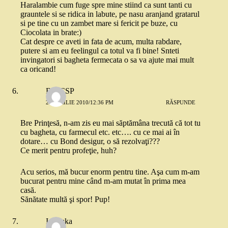
Haralambie cum fuge spre mine stiind ca sunt tanti cu
grauntele si se ridica in labute, pe nasu aranjand gratarul
si pe tine cu un zambet mare si fericit pe buze, cu
Ciocolata in brate:)
Cat despre ce aveti in fata de acum, multa rabdare,
putere si am eu feelingul ca totul va fi bine! Snteti
invingatori si bagheta fermecata o sa va ajute mai mult
ca oricand!
B85CSP
20 APRILIE 2010/12:36 PM
RĂSPUNDE
Bre Prinţesă, n-am zis eu mai săptămâna trecută că tot tu
cu bagheta, cu farmecul etc. etc…. cu ce mai ai în
dotare… cu Bond desigur, o să rezolvaţi???
Ce merit pentru profeţie, huh?
Acu serios, mă bucur enorm pentru tine. Aşa cum m-am
bucurat pentru mine când m-am mutat în prima mea
casă.
Sănătate multă şi spor! Pup!
Ionouka