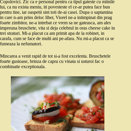
Copolovici. Zic ca e personal pentru ca tipul gateste cu miinile
lui, ca nu exista meniu, iti povesteste el ce-ar putea face bun
pentru tine, iar oaspetii sint toti de-ai casei. Dupa o saptamina
in care n-am prins deloc liber, Viorel ne-a intimpinat din prag
foarte zimbitor, ne-a intrebat ce vrem sa ne gateasca, am ales
impreuna bruschete, vita si deja celebrul in oras cheese cake in
trei straturi. Mi-a placut ca am primit apa de la robinet, in
carafa, cum se face de multi ani pe-afara. Nu mi-a placut ca se
fumeaza la nefumatori.
Mincarea a venit rapid de tot si-a fost excelenta. Bruschetele
foarte gustoase, brinza de capra cu vinata si usturoi fac o
combinatie exceptionala.