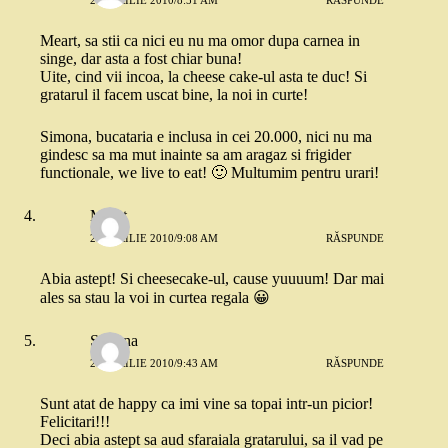
Meart, sa stii ca nici eu nu ma omor dupa carnea in
singe, dar asta a fost chiar buna!
Uite, cind vii incoa, la cheese cake-ul asta te duc! Si
gratarul il facem uscat bine, la noi in curte!
Simona, bucataria e inclusa in cei 20.000, nici nu ma
gindesc sa ma mut inainte sa am aragaz si frigider
functionale, we live to eat! 🙂 Multumim pentru urari!
Merat
20 APRILIE 2010/9:08 AM
RĂSPUNDE
Abia astept! Si cheesecake-ul, cause yuuuum! Dar mai
ales sa stau la voi in curtea regala 😀
Simona
20 APRILIE 2010/9:43 AM
RĂSPUNDE
Sunt atat de happy ca imi vine sa topai intr-un picior!
Felicitari!!!
Deci abia astept sa aud sfaraiala gratarului, sa il vad pe