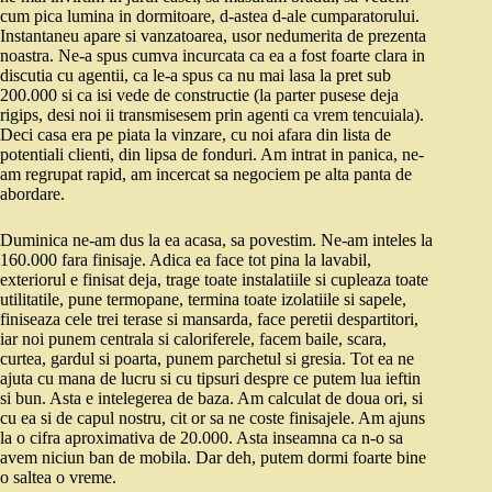
cum pica lumina in dormitoare, d-astea d-ale cumparatorului.
Instantaneu apare si vanzatoarea, usor nedumerita de prezenta
noastra. Ne-a spus cumva incurcata ca ea a fost foarte clara in
discutia cu agentii, ca le-a spus ca nu mai lasa la pret sub
200.000 si ca isi vede de constructie (la parter pusese deja
rigips, desi noi ii transmisesem prin agenti ca vrem tencuiala).
Deci casa era pe piata la vinzare, cu noi afara din lista de
potentiali clienti, din lipsa de fonduri. Am intrat in panica, ne-
am regrupat rapid, am incercat sa negociem pe alta panta de
abordare.
Duminica ne-am dus la ea acasa, sa povestim. Ne-am inteles la
160.000 fara finisaje. Adica ea face tot pina la lavabil,
exteriorul e finisat deja, trage toate instalatiile si cupleaza toate
utilitatile, pune termopane, termina toate izolatiile si sapele,
finiseaza cele trei terase si mansarda, face peretii despartitori,
iar noi punem centrala si caloriferele, facem baile, scara,
curtea, gardul si poarta, punem parchetul si gresia. Tot ea ne
ajuta cu mana de lucru si cu tipsuri despre ce putem lua ieftin
si bun. Asta e intelegerea de baza. Am calculat de doua ori, si
cu ea si de capul nostru, cit or sa ne coste finisajele. Am ajuns
la o cifra aproximativa de 20.000. Asta inseamna ca n-o sa
avem niciun ban de mobila. Dar deh, putem dormi foarte bine
o saltea o vreme.