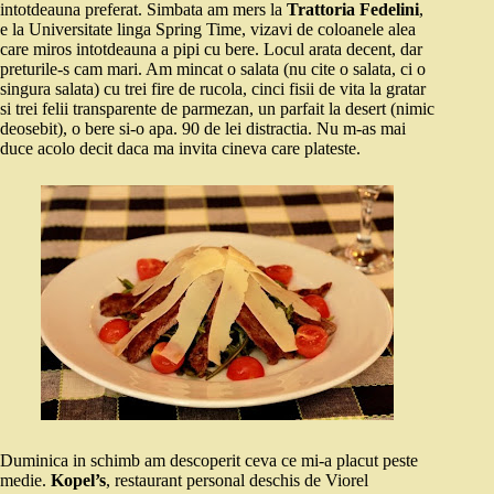
intotdeauna preferat. Simbata am mers la
Trattoria Fedelini
,
e la Universitate linga Spring Time, vizavi de coloanele alea
care miros intotdeauna a pipi cu bere. Locul arata decent, dar
preturile-s cam mari. Am mincat o salata (nu cite o salata, ci o
singura salata) cu trei fire de rucola, cinci fisii de vita la gratar
si trei felii transparente de parmezan, un parfait la desert (nimic
deosebit), o bere si-o apa. 90 de lei distractia. Nu m-as mai
duce acolo decit daca ma invita cineva care plateste.
Duminica in schimb am descoperit ceva ce mi-a placut peste
medie.
Kopel’s
, restaurant personal deschis de Viorel