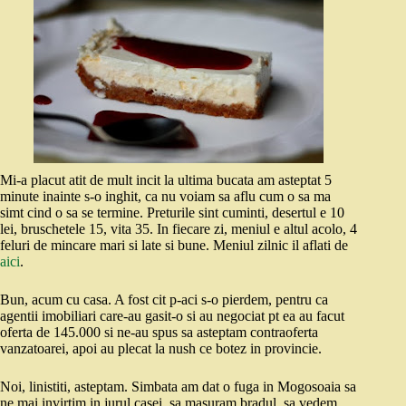
Mi-a placut atit de mult incit la ultima bucata am asteptat 5
minute inainte s-o inghit, ca nu voiam sa aflu cum o sa ma
simt cind o sa se termine. Preturile sint cuminti, desertul e 10
lei, bruschetele 15, vita 35. In fiecare zi, meniul e altul acolo, 4
feluri de mincare mari si late si bune. Meniul zilnic il aflati de
aici
.
Bun, acum cu casa. A fost cit p-aci s-o pierdem, pentru ca
agentii imobiliari care-au gasit-o si au negociat pt ea au facut
oferta de 145.000 si ne-au spus sa asteptam contraoferta
vanzatoarei, apoi au plecat la nush ce botez in provincie.
Noi, linistiti, asteptam. Simbata am dat o fuga in Mogosoaia sa
ne mai invirtim in jurul casei, sa masuram bradul, sa vedem