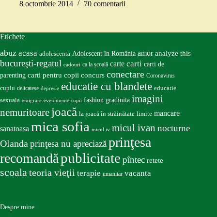
8 octombrie 2014
70 comentarii
Etichete
abuz
acasa
amor
Adolescent în România
analyze this
adolescenta
bucureşti-regatul
carte
carti
carti de
ca la școală
cadouri
conectare
carti pentru copii
concurs
parenting
Coronavirus
educatie cu blandete
educatie
cuplu
delicatese
depresie
imagini
fashion
gradinita
sexuala
emigrare
evenimente copii
joacă
nemuritoare
mancare
la joacă în străinătate
limite
mica sofia
micul ivan
nocturne
sanatoasa
micul iv
prinţesa
Olanda
prinţesa nu apreciază
publicitate
recomandă
pîntec
retete
scoala
teoria vieţii
terapie
vacanta
umanitar
Despre mine