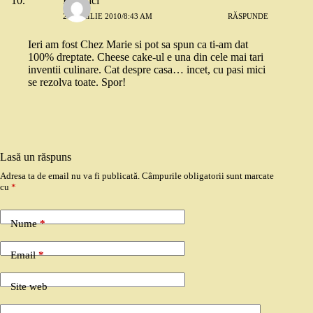
Fimolici
21 APRILIE 2010/8:43 AM
RĂSPUNDE
Ieri am fost Chez Marie si pot sa spun ca ti-am dat
100% dreptate. Cheese cake-ul e una din cele mai tari
inventii culinare. Cat despre casa… incet, cu pasi mici
se rezolva toate. Spor!
Lasă un răspuns
Adresa ta de email nu va fi publicată.
Câmpurile obligatorii sunt marcate
cu
*
Nume
*
Email
*
Site web