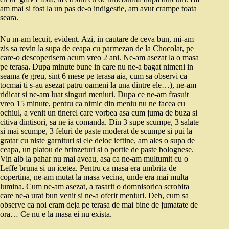
am mai si fost la un pas de-o indigestie, am avut crampe toata
seara.
Nu m-am lecuit, evident. Azi, in cautare de ceva bun, mi-am
zis sa revin la supa de ceapa cu parmezan de la Chocolat, pe
care-o descoperisem acum vreo 2 ani. Ne-am asezat la o masa
pe terasa. Dupa minute bune in care nu ne-a bagat nimeni in
seama (e greu, sint 6 mese pe terasa aia, cum sa observi ca
tocmai ti s-au asezat patru oameni la una dintre ele…), ne-am
ridicat si ne-am luat singuri meniuri. Dupa ce ne-am frasuit
vreo 15 minute, pentru ca nimic din meniu nu ne facea cu
ochiul, a venit un tinerel care vorbea asa cum juma de buza si
citiva dintisori, sa ne ia comanda. Din 3 supe scumpe, 3 salate
si mai scumpe, 3 feluri de paste moderat de scumpe si pui la
gratar cu niste garnituri si ele deloc ieftine, am ales o supa de
ceapa, un platou de brinzeturi si o portie de paste bolognese.
Vin alb la pahar nu mai aveau, asa ca ne-am multumit cu o
Leffe bruna si un icetea. Pentru ca masa era umbrita de
copertina, ne-am mutat la masa vecina, unde era mai multa
lumina. Cum ne-am asezat, a rasarit o domnisorica scrobita
care ne-a urat bun venit si ne-a oferit meniuri. Deh, cum sa
observe ca noi eram deja pe terasa de mai bine de jumatate de
ora… Ce nu e la masa ei nu exista.