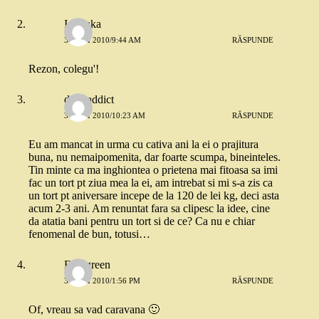
Ionouka
31 MAI 2010/9:44 AM
RĂSPUNDE
Rezon, colegu'!
dressaddict
31 MAI 2010/10:23 AM
RĂSPUNDE
Eu am mancat in urma cu cativa ani la ei o prajitura
buna, nu nemaipomenita, dar foarte scumpa, bineinteles.
Tin minte ca ma inghiontea o prietena mai fitoasa sa imi
fac un tort pt ziua mea la ei, am intrebat si mi s-a zis ca
un tort pt aniversare incepe de la 120 de lei kg, deci asta
acum 2-3 ani. Am renuntat fara sa clipesc la idee, cine
da atatia bani pentru un tort si de ce? Ca nu e chiar
fenomenal de bun, totusi…
Evergreen
31 MAI 2010/1:56 PM
RĂSPUNDE
Of, vreau sa vad caravana 🙂