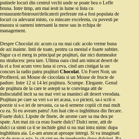
putinele locuri din centrul vechi unde se poate bea o Leffe
bruna. Intre timp, am mai iesit in lume si lista cu
restaurante/bistrouri/delicaterii preferate mi-a fost populata de
locuri cu adevarat misto, cu mincare excelenta, cu povesti pe
masura si oameni intersanti la mese sau in echipa de
management.
Despre Chocolat zic acum ca nu mai calc acolo vreme buna
de azi inainte. Intii de toate, pentru ca meniul e foarte subtire.
Sigur ca ei merg in principal pe prajituri, dar nici dumnealor
nu stralucesc prea tare. Ultima oara cind am mincat desert de
la ei a fost acum vreo luna si ceva, cind am cistigat la un
concurs la radio patru prajituri
Chocolat
. Un Foret Noir, un
Profiterol, un Mouse de ciocolata si un Mouse de fructe de
padure. Intre 12 si 14 lei prajitura. Scumpe. Elegante. Genul
de prajitura de la care te astepti sa te convinga atit de
indiscutabil incit sa nu mai vrei sa maninci alt desert vreodata.
Prajitura pe care sa vrei s-o iei acasa, s-o pictezi, sa-i scrii o
poezie si s-o iei de nevasta, ca sa-ti semene copiii cit mai mult
cu ea. Si eu aveam patru! Am luat cite-o inghititura din fiecare.
Foarte dulci. Lipsite de finete, de arome care sa ma dea pe
spate. Am mai zis ca erau foarte dulci? Dulci nene, atit de
dulci ca simti ca ti se inchide gitul si nu mai intra nimic dupa
inghititura aia. Le-am aruncat aproape intregi. Si va imaginati
cit de grav e asta, la cit sint eu de innebunita dupa dulciuri. Ba