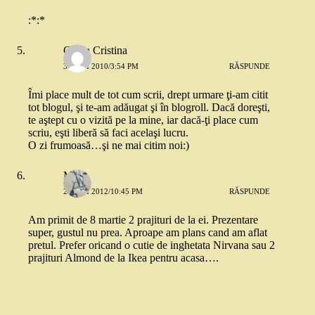
:*:*
Cioba Cristina
31 MAI 2010/3:54 PM
RĂSPUNDE
Îmi place mult de tot cum scrii, drept urmare ţi-am citit
tot blogul, şi te-am adăugat şi în blogroll. Dacă doreşti,
te aştept cu o vizită pe la mine, iar dacă-ţi place cum
scriu, eşti liberă să faci acelaşi lucru.
O zi frumoasă…şi ne mai citim noi:)
Me
23 MAI 2012/10:45 PM
RĂSPUNDE
Am primit de 8 martie 2 prajituri de la ei. Prezentare
super, gustul nu prea. Aproape am plans cand am aflat
pretul. Prefer oricand o cutie de inghetata Nirvana sau 2
prajituri Almond de la Ikea pentru acasa….