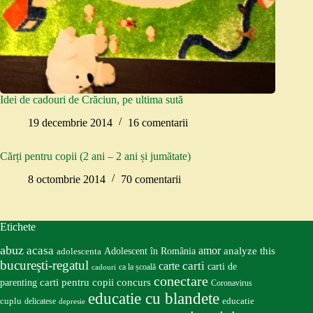
Idei de cadouri de Crăciun, pe ultima sută
19 decembrie 2014
16 comentarii
Cărți pentru copii (2 ani – 2 ani și jumătate)
8 octombrie 2014
70 comentarii
Etichete
abuz
acasa
amor
Adolescent în România
analyze this
adolescenta
bucureşti-regatul
carte
carti
carti de
ca la școală
cadouri
conectare
carti pentru copii
concurs
parenting
Coronavirus
educatie cu blandete
educatie
cuplu
delicatese
depresie