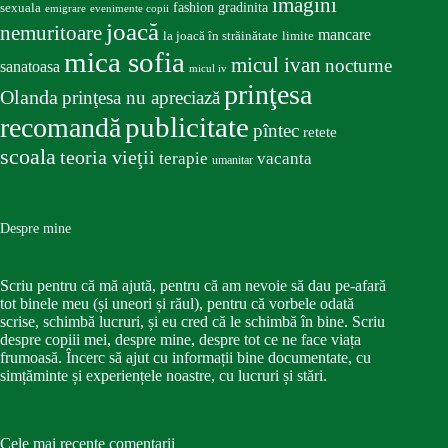
imagini
fashion
gradinita
sexuala
emigrare
evenimente copii
joacă
nemuritoare
mancare
la joacă în străinătate
limite
mica sofia
micul ivan
nocturne
sanatoasa
micul iv
prinţesa
Olanda
prinţesa nu apreciază
publicitate
recomandă
pîntec
retete
scoala
teoria vieţii
terapie
vacanta
umanitar
Despre mine
Scriu pentru că mă ajută, pentru că am nevoie să dau pe-afară
tot binele meu (și uneori și răul), pentru că vorbele odată
scrise, schimbă lucruri, și eu cred că le schimbă în bine. Scriu
despre copiii mei, despre mine, despre tot ce ne face viața
frumoasă. Încerc să ajut cu informații bine documentate, cu
simțăminte și experiențele noastre, cu lucruri și stări.
Cele mai recente comentarii