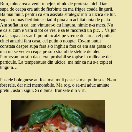
Bun, mincarea a venit repejor, nimic de protestat aici. Dar
supa de ceapa era atit de fierbinte ca ma frigea coada lingurii.
Ba mai mult, pentru ca era asezata strategic intr-o ulcica de lut,
supa a ramas fierbinte ca iadul pina am achitat nota de plata.
Am suflat in ea, am vinturat-o cu lingura, nimic n-a mers. Nu
e ca si cum e vara si tot ce vrei e sa te racoresti un pic… Va jur
ca la supa aia s-ar fi putut incalzi pe vreme de iarna cel putin
cinci amariti fara casa, cel putin o noapte. Ce-am putut
constata despre supa fara s-o inghit a fost ca era asa grasa ca
nici nu se vedea ceapa pe sub stratul de stelute de ulei.
Parmezan nu stiu daca era, probabil se topise in milioane de
particule. La temperatura din ulcica, ma mir ca nu s-a topit si
lingura…
Pastele bolognese au fost mai mult paste si mai putin sos. N-au
fost rele, dar nici memorabile. Ma rog, o sa-mi aduc aminte
pretul, asta-i sigur. Si ditamai frunzele din virf.