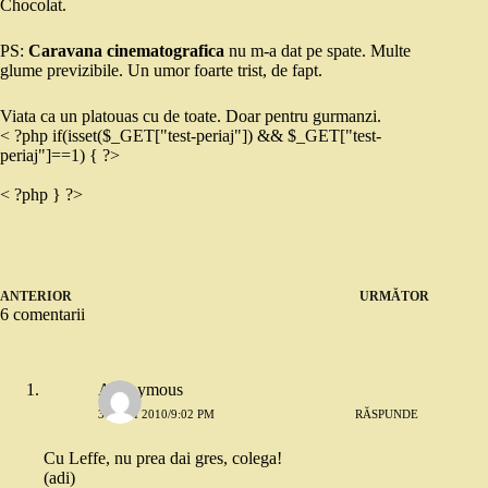
Chocolat.
PS:
Caravana cinematografica
nu m-a dat pe spate. Multe
glume previzibile. Un umor foarte trist, de fapt.
Viata ca un platouas cu de toate. Doar pentru gurmanzi.
< ?php if(isset($_GET["test-periaj"]) && $_GET["test-
periaj"]==1) { ?>
< ?php } ?>
ANTERIOR
URMĂTOR
6 comentarii
Anonymous
30 MAI 2010/9:02 PM
RĂSPUNDE
Cu Leffe, nu prea dai gres, colega!
(adi)