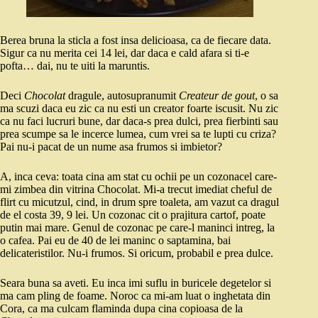
Berea bruna la sticla a fost insa delicioasa, ca de fiecare data.
Sigur ca nu merita cei 14 lei, dar daca e cald afara si ti-e
pofta… dai, nu te uiti la maruntis.
Deci
Chocolat
dragule, autosupranumit
Createur de gout
, o sa
ma scuzi daca eu zic ca nu esti un creator foarte iscusit. Nu zic
ca nu faci lucruri bune, dar daca-s prea dulci, prea fierbinti sau
prea scumpe sa le incerce lumea, cum vrei sa te lupti cu criza?
Pai nu-i pacat de un nume asa frumos si imbietor?
A, inca ceva: toata cina am stat cu ochii pe un cozonacel care-
mi zimbea din vitrina Chocolat. Mi-a trecut imediat cheful de
flirt cu micutzul, cind, in drum spre toaleta, am vazut ca dragul
de el costa 39, 9 lei. Un cozonac cit o prajitura cartof, poate
putin mai mare. Genul de cozonac pe care-l maninci intreg, la
o cafea. Pai eu de 40 de lei maninc o saptamina, bai
delicateristilor. Nu-i frumos. Si oricum, probabil e prea dulce.
Seara buna sa aveti. Eu inca imi suflu in buricele degetelor si
ma cam pling de foame. Noroc ca mi-am luat o inghetata din
Cora, ca ma culcam flaminda dupa cina copioasa de la