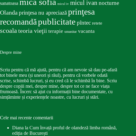
mica sofia
micul ivan
nocturne
sanatoasa
micul iv
prinţesa
Olanda
prinţesa nu apreciază
publicitate
recomandă
pîntec
retete
scoala
teoria vieţii
terapie
vacanta
umanitar
Despre mine
Scriu pentru că mă ajută, pentru că am nevoie să dau pe-afară
tot binele meu (și uneori și răul), pentru că vorbele odată
scrise, schimbă lucruri, și eu cred că le schimbă în bine. Scriu
despre copiii mei, despre mine, despre tot ce ne face viața
frumoasă. Încerc să ajut cu informații bine documentate, cu
simțăminte și experiențele noastre, cu lucruri și stări.
Cele mai recente comentarii
Diana
la
Cum învață proful de olandeză limba română,
ediția de București