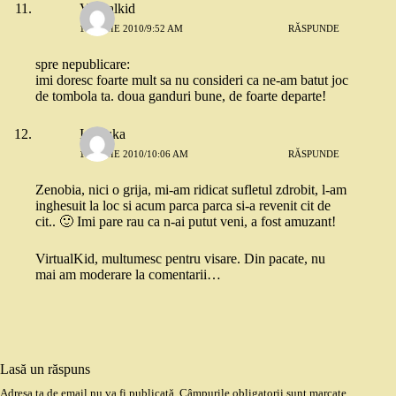
Virtualkid
11 IUNIE 2010/9:52 AM
RĂSPUNDE
spre nepublicare:
imi doresc foarte mult sa nu consideri ca ne-am batut joc
de tombola ta. doua ganduri bune, de foarte departe!
Ionouka
11 IUNIE 2010/10:06 AM
RĂSPUNDE
Zenobia, nici o grija, mi-am ridicat sufletul zdrobit, l-am
inghesuit la loc si acum parca parca si-a revenit cit de
cit.. 🙂 Imi pare rau ca n-ai putut veni, a fost amuzant!
VirtualKid, multumesc pentru visare. Din pacate, nu
mai am moderare la comentarii…
Lasă un răspuns
Adresa ta de email nu va fi publicată.
Câmpurile obligatorii sunt marcate