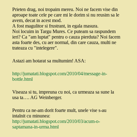
Prieten drag, noi tropaim mereu. Noi ne facem vise din
aproape toate cele pe care mi le dorim si nu reusim sa le
avem, decat in acest mod.
A fost magulitor si frustrant, in egala masura.
Noi locuim in Targu Mures. Ce puteam sa raspundem
ieri? Ca "am luptat" pentru o cauza pierduta? Noi facem
asta foarte des, cu aer normal, din care cauza, multi ne
trateaza cu "intelegere".
Astazi am hotarat sa multumim! ASA:
http://jumatati.blogspot.com/2010/04/message-in-
bottle.html
Viseaza si tu, impreuna cu noi, ca urmeaza sa sune la
usa ta…. AG Weinberger.
Pentru ca ne-am dorit foarte mult, unele vise s-au
intalnit cu minunea:
http://jumatati.blogspot.com/2010/03/acum-o-
saptamana-in-urma.html