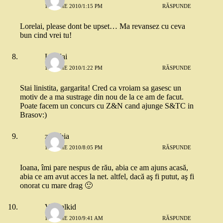
10 IUNIE 2010/1:15 PM
RĂSPUNDE
Lorelai, please dont be upset… Ma revansez cu ceva
bun cind vrei tu!
Lorelai
10 IUNIE 2010/1:22 PM
RĂSPUNDE
Stai linistita, gargarita! Cred ca vroiam sa gasesc un
motiv de a ma sustrage din nou de la ce am de facut.
Poate facem un concurs cu Z&N cand ajunge S&TC in
Brasov:)
zenobia
10 IUNIE 2010/8:05 PM
RĂSPUNDE
Ioana, îmi pare nespus de rău, abia ce am ajuns acasă,
abia ce am avut acces la net. altfel, dacă aş fi putut, aş fi
onorat cu mare drag 🙂
Virtualkid
11 IUNIE 2010/9:41 AM
RĂSPUNDE