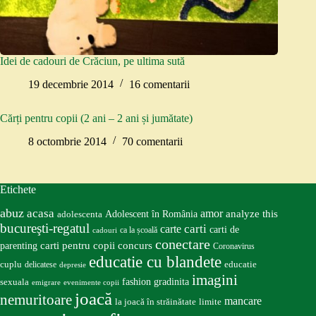
Idei de cadouri de Crăciun, pe ultima sută
19 decembrie 2014
16 comentarii
Cărți pentru copii (2 ani – 2 ani și jumătate)
8 octombrie 2014
70 comentarii
Etichete
abuz
acasa
amor
Adolescent în România
analyze this
adolescenta
bucureşti-regatul
carte
carti
carti de
ca la școală
cadouri
conectare
carti pentru copii
concurs
parenting
Coronavirus
educatie cu blandete
educatie
cuplu
delicatese
depresie
imagini
fashion
gradinita
sexuala
emigrare
evenimente copii
joacă
nemuritoare
mancare
la joacă în străinătate
limite