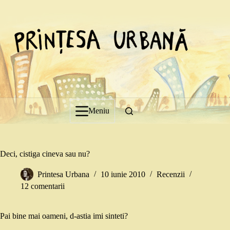
Sari
la
conținut
Meniu
Deci, cistiga cineva sau nu?
Printesa Urbana
10 iunie 2010
Recenzii
12 comentarii
Pai bine mai oameni, d-astia imi sinteti?