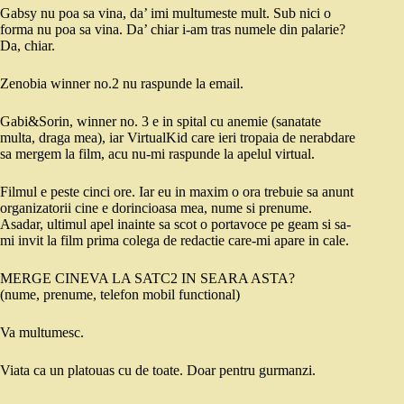
Gabsy nu poa sa vina, da’ imi multumeste mult. Sub nici o
forma nu poa sa vina. Da’ chiar i-am tras numele din palarie?
Da, chiar.
Zenobia winner no.2 nu raspunde la email.
Gabi&Sorin, winner no. 3 e in spital cu anemie (sanatate
multa, draga mea), iar VirtualKid care ieri tropaia de nerabdare
sa mergem la film, acu nu-mi raspunde la apelul virtual.
Filmul e peste cinci ore. Iar eu in maxim o ora trebuie sa anunt
organizatorii cine e dorincioasa mea, nume si prenume.
Asadar, ultimul apel inainte sa scot o portavoce pe geam si sa-
mi invit la film prima colega de redactie care-mi apare in cale.
MERGE CINEVA LA SATC2 IN SEARA ASTA?
(nume, prenume, telefon mobil functional)
Va multumesc.
Viata ca un platouas cu de toate. Doar pentru gurmanzi.