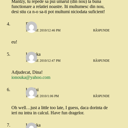
Mantzy, tu repede sa pui umarul (din nou) la buna
functionare a relatiei noastre. Iti multumesc din nou,
desi stiu ca n-o sa-ti pot multumi niciodata suficient!
Dina
10 IUNIE 2010/12:46 PM
RĂSPUNDE
eu!
Ionouka
10 IUNIE 2010/12:47 PM
RĂSPUNDE
Adjudecat, Dina!
ionouka@yahoo.com
Lorelai
10 IUNIE 2010/1:06 PM
RĂSPUNDE
Oh well…just a little too late, I guess, daca dorinta de
ieri nu intra in calcul. Have fun dragelor.
Ionouka