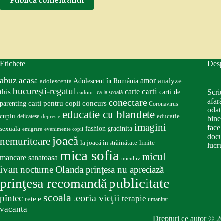
Publică comentariul
Etichete
Des
abuz
acasa
amor
Adolescent în România
analyze
adolescenta
bucureşti-regatul
carte
carti
this
Scri
carti de
ca la școală
cadouri
conectare
afar
carti pentru copii
concurs
parenting
Coronavirus
odat
educatie cu blandete
educatie
cuplu
delicatese
depresie
bine
imagini
face
fashion
gradinita
sexuala
emigrare
evenimente copii
docu
joacă
nemuritoare
la joacă în străinătate
limite
lucru
mica sofia
micul
mancare sanatoasa
micul iv
ivan
nocturne
Olanda
prinţesa nu apreciază
publicitate
prinţesa recomandă
scoala
teoria vieţii
pîntec
terapie
retete
umanitar
vacanta
Drepturi de autor © 2