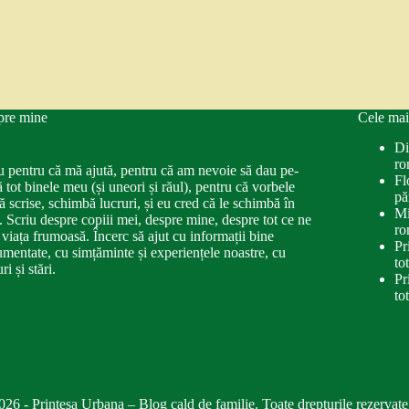
pre mine
Cele mai
Di
ro
u pentru că mă ajută, pentru că am nevoie să dau pe-
Fl
ă tot binele meu (și uneori și răul), pentru că vorbele
pă
ă scrise, schimbă lucruri, și eu cred că le schimbă în
Mi
. Scriu despre copiii mei, despre mine, despre tot ce ne
ro
 viața frumoasă. Încerc să ajut cu informații bine
Pr
mentate, cu simțăminte și experiențele noastre, cu
to
ri și stări.
Pr
to
026 - Printesa Urbana – Blog cald de familie. Toate drepturile rezervate