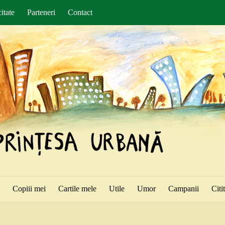
itate
Parteneri
Contact
ă
Copiii mei
Cartile mele
Utile
Umor
Campanii
Citi