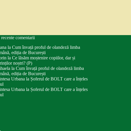
 recente comentarii
ana
la
Cum învață proful de olandeză limba
mână, ediția de București
orin
la
Ce lăsăm moștenire copiilor, dar și
rinților noștri? (P)
haela
la
Cum învață proful de olandeză limba
mână, ediția de București
intesa Urbana
la
Șoferul de BOLT care a înțeles
tul
intesa Urbana
la
Șoferul de BOLT care a înțeles
tul
.