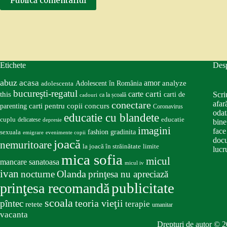
Publică comentariul
Etichete
Des
abuz
acasa
amor
Adolescent în România
analyze
adolescenta
bucureşti-regatul
carte
carti
this
Scri
carti de
ca la școală
cadouri
conectare
afar
carti pentru copii
concurs
parenting
Coronavirus
odat
educatie cu blandete
educatie
cuplu
delicatese
depresie
bine
imagini
face
fashion
gradinita
sexuala
emigrare
evenimente copii
docu
joacă
nemuritoare
la joacă în străinătate
limite
lucru
mica sofia
micul
mancare sanatoasa
micul iv
ivan
nocturne
Olanda
prinţesa nu apreciază
publicitate
prinţesa recomandă
scoala
teoria vieţii
pîntec
terapie
retete
umanitar
vacanta
Drepturi de autor © 2