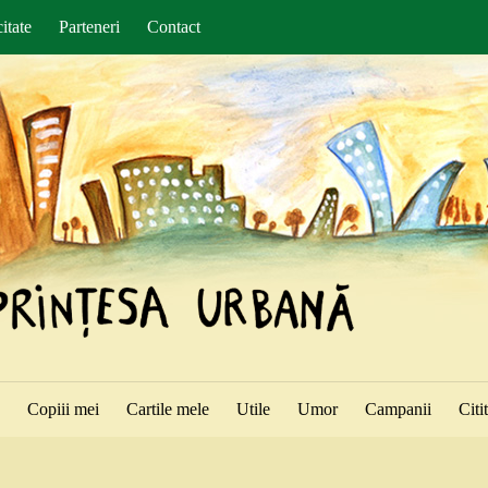
itate
Parteneri
Contact
ă
Copiii mei
Cartile mele
Utile
Umor
Campanii
Citi