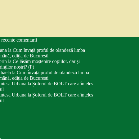
 recente comentarii
ana
la
Cum învață proful de olandeză limba
mână, ediția de București
orin
la
Ce lăsăm moștenire copiilor, dar și
rinților noștri? (P)
haela
la
Cum învață proful de olandeză limba
mână, ediția de București
intesa Urbana
la
Șoferul de BOLT care a înțeles
tul
intesa Urbana
la
Șoferul de BOLT care a înțeles
tul
.