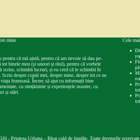
pre mine
Cele mai
Di
ro
u pentru că mă ajută, pentru că am nevoie să dau pe-
Fl
ă tot binele meu (și uneori și răul), pentru că vorbele
pă
ă scrise, schimbă lucruri, și eu cred că le schimbă în
Mi
. Scriu despre copiii mei, despre mine, despre tot ce ne
ro
 viața frumoasă. Încerc să ajut cu informații bine
Pr
mentate, cu simțăminte și experiențele noastre, cu
to
ri și stări.
Pr
to
026 - Printesa Urbana – Blog cald de familie. Toate drepturile rezervate