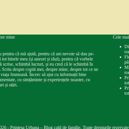
pre mine
Cele mai
Di
ro
u pentru că mă ajută, pentru că am nevoie să dau pe-
Fl
ă tot binele meu (și uneori și răul), pentru că vorbele
pă
ă scrise, schimbă lucruri, și eu cred că le schimbă în
Mi
. Scriu despre copiii mei, despre mine, despre tot ce ne
ro
 viața frumoasă. Încerc să ajut cu informații bine
Pr
mentate, cu simțăminte și experiențele noastre, cu
to
ri și stări.
Pr
to
026 - Printesa Urbana – Blog cald de familie. Toate drepturile rezervate