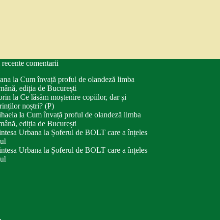
 recente comentarii
ana
la
Cum învață proful de olandeză limba
mână, ediția de București
orin
la
Ce lăsăm moștenire copiilor, dar și
rinților noștri? (P)
haela
la
Cum învață proful de olandeză limba
mână, ediția de București
intesa Urbana
la
Șoferul de BOLT care a înțeles
tul
intesa Urbana
la
Șoferul de BOLT care a înțeles
tul
.