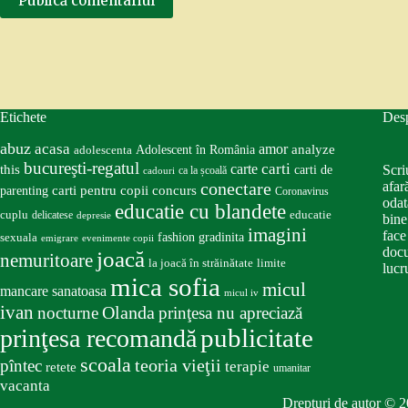
Publică comentariul
Etichete
Des
abuz
acasa
amor
Adolescent în România
analyze
adolescenta
bucureşti-regatul
carte
carti
this
Scri
carti de
ca la școală
cadouri
conectare
afar
carti pentru copii
concurs
parenting
Coronavirus
odat
educatie cu blandete
educatie
cuplu
delicatese
depresie
bine
imagini
face
fashion
gradinita
sexuala
emigrare
evenimente copii
docu
joacă
nemuritoare
la joacă în străinătate
limite
lucru
mica sofia
micul
mancare sanatoasa
micul iv
ivan
nocturne
Olanda
prinţesa nu apreciază
publicitate
prinţesa recomandă
scoala
teoria vieţii
pîntec
terapie
retete
umanitar
vacanta
Drepturi de autor © 2