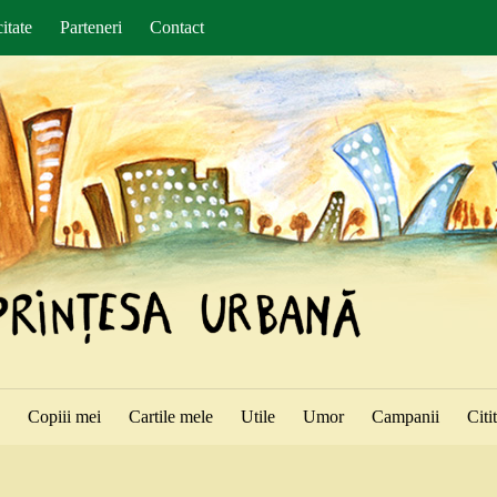
itate
Parteneri
Contact
ă
Copiii mei
Cartile mele
Utile
Umor
Campanii
Citi