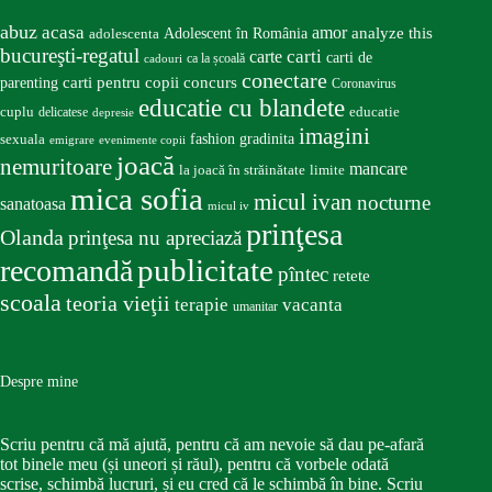
abuz
acasa
amor
Adolescent în România
analyze this
adolescenta
bucureşti-regatul
carte
carti
carti de
ca la școală
cadouri
conectare
carti pentru copii
concurs
parenting
Coronavirus
educatie cu blandete
educatie
cuplu
delicatese
depresie
imagini
fashion
gradinita
sexuala
emigrare
evenimente copii
joacă
nemuritoare
mancare
la joacă în străinătate
limite
mica sofia
micul ivan
nocturne
sanatoasa
micul iv
prinţesa
Olanda
prinţesa nu apreciază
publicitate
recomandă
pîntec
retete
scoala
teoria vieţii
terapie
vacanta
umanitar
Despre mine
Scriu pentru că mă ajută, pentru că am nevoie să dau pe-afară
tot binele meu (și uneori și răul), pentru că vorbele odată
scrise, schimbă lucruri, și eu cred că le schimbă în bine. Scriu