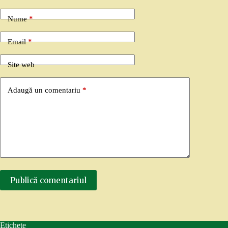
Nume
*
Email
*
Site web
Adaugă un comentariu
*
Publică comentariul
Etichete