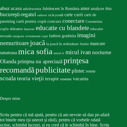
abuz
acasa
amor
Adolescent în România
analyze this
adolescenta
bucureşti-regatul
carte
carti
carti de
ca la școală
cadouri
conectare
carti pentru copii
concurs
parenting
Coronavirus
educatie cu blandete
educatie
cuplu
delicatese
depresie
imagini
fashion
gradinita
sexuala
emigrare
evenimente copii
joacă
nemuritoare
mancare
la joacă în străinătate
limite
mica sofia
micul ivan
nocturne
sanatoasa
micul iv
prinţesa
Olanda
prinţesa nu apreciază
publicitate
recomandă
pîntec
retete
scoala
teoria vieţii
terapie
vacanta
umanitar
Despre mine
Scriu pentru că mă ajută, pentru că am nevoie să dau pe-afară
tot binele meu (și uneori și răul), pentru că vorbele odată
scrise, schimbă lucruri, și eu cred că le schimbă în bine. Scriu