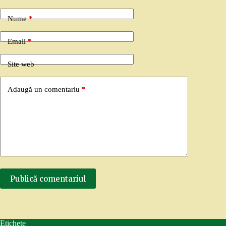
Nume
*
Email
*
Site web
Adaugă un comentariu
*
Publică comentariul
Etichete