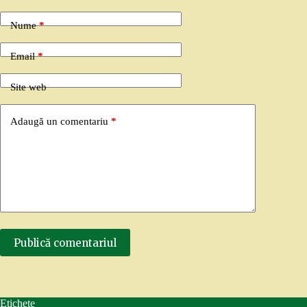
Nume
*
Email
*
Site web
Adaugă un comentariu
*
Publică comentariul
Etichete