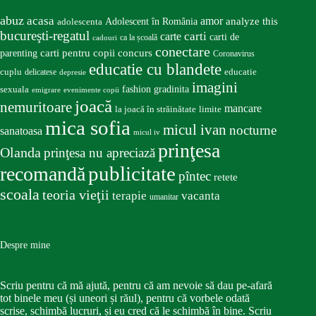
abuz
acasa
amor
Adolescent în România
analyze this
adolescenta
bucureşti-regatul
carte
carti
carti de
ca la școală
cadouri
conectare
carti pentru copii
concurs
parenting
Coronavirus
educatie cu blandete
educatie
cuplu
delicatese
depresie
imagini
fashion
gradinita
sexuala
emigrare
evenimente copii
joacă
nemuritoare
mancare
la joacă în străinătate
limite
mica sofia
micul ivan
nocturne
sanatoasa
micul iv
prinţesa
Olanda
prinţesa nu apreciază
publicitate
recomandă
pîntec
retete
scoala
teoria vieţii
terapie
vacanta
umanitar
Despre mine
Scriu pentru că mă ajută, pentru că am nevoie să dau pe-afară
tot binele meu (și uneori și răul), pentru că vorbele odată
scrise, schimbă lucruri, și eu cred că le schimbă în bine. Scriu